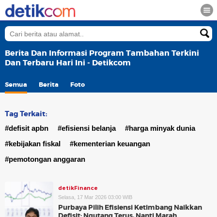
Berita Dan Informasi Program Tambahan Terkini
Dan Terbaru Hari Ini - Detikcom
Semua
Berita
Foto
Tag Terkait:
#defisit apbn
#efisiensi belanja
#harga minyak dunia
#kebijakan fiskal
#kementerian keuangan
#pemotongan anggaran
detikFinance
Selasa, 17 Mar 2026 03:00 WIB
Purbaya Pilih Efisiensi Ketimbang Naikkan
Defisit: Ngutang Terus, Nanti Marah