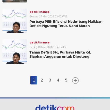
detikFinance
Selasa, 17 Mar 2026 03:00 WIB
Purbaya Pilih Efisiensi Ketimbang Naikkan
Defisit: Ngutang Terus, Nanti Marah
detikFinance
Senin, 16 Mar 2026 16:41 WIB
Tahan Defisit 3%, Purbaya Minta K/L
Siapkan Anggaran untuk Dipotong
1
2
3
4
5