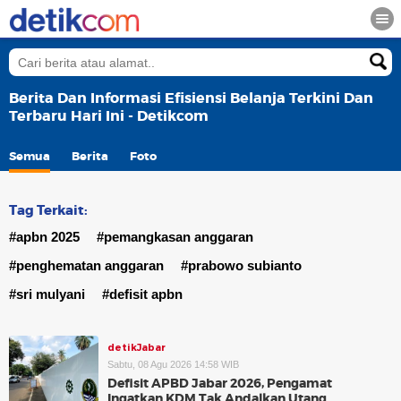
Berita Dan Informasi Efisiensi Belanja Terkini Dan
Terbaru Hari Ini - Detikcom
Semua
Berita
Foto
Tag Terkait:
#apbn 2025
#pemangkasan anggaran
#penghematan anggaran
#prabowo subianto
#sri mulyani
#defisit apbn
detikJabar
Sabtu, 08 Agu 2026 14:58 WIB
Defisit APBD Jabar 2026, Pengamat
Ingatkan KDM Tak Andalkan Utang