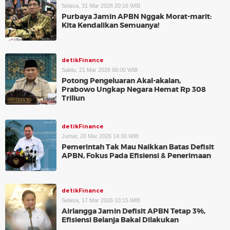
Selasa, 31 Mar 2026 20:16 WIB
Purbaya Jamin APBN Nggak Morat-marit:
Kita Kendalikan Semuanya!
detikFinance
Sabtu, 21 Mar 2026 06:00 WIB
Potong Pengeluaran Akal-akalan,
Prabowo Ungkap Negara Hemat Rp 308
Triliun
detikFinance
Jumat, 20 Mar 2026 14:30 WIB
Pemerintah Tak Mau Naikkan Batas Defisit
APBN, Fokus Pada Efisiensi & Penerimaan
detikFinance
Selasa, 17 Mar 2026 10:15 WIB
Airlangga Jamin Defisit APBN Tetap 3%,
Efisiensi Belanja Bakal Dilakukan