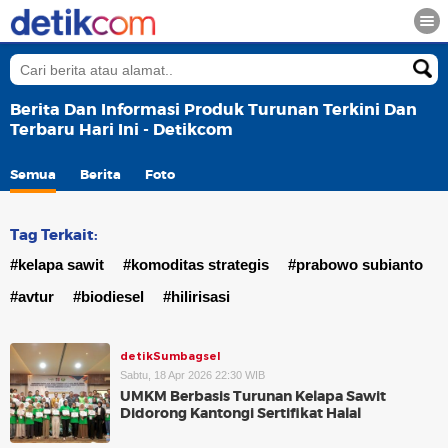
Berita Dan Informasi Produk Turunan Terkini Dan
Terbaru Hari Ini - Detikcom
Semua
Berita
Foto
Tag Terkait:
#kelapa sawit
#komoditas strategis
#prabowo subianto
#avtur
#biodiesel
#hilirisasi
detikSumbagsel
Sabtu, 18 Apr 2026 22:30 WIB
UMKM Berbasis Turunan Kelapa Sawit
Didorong Kantongi Sertifikat Halal