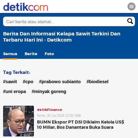
Berita Dan Informasi Kelapa Sawit Terkini Dan
Terbaru Hari Ini - Detikcom
Semua
Berita
Foto
Tag Terkait:
#sawit
#cpo
#prabowo subianto
#biodiesel
#uni eropa
#minyak goreng
detikFinance
Senin, 20 Jul 2026 22:50 WIB
BUMN Ekspor PT DSI Diklaim Kelola US$
10 Miliar, Bos Danantara Buka Suara