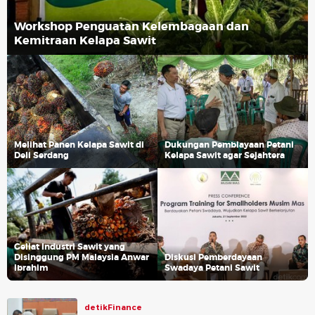
Workshop Penguatan Kelembagaan dan
Kemitraan Kelapa Sawit
Melihat Panen Kelapa Sawit di
Dukungan Pembiayaan Petani
Deli Serdang
Kelapa Sawit agar Sejahtera
Geliat Industri Sawit yang
Disinggung PM Malaysia Anwar
Diskusi Pemberdayaan
Ibrahim
Swadaya Petani Sawit
detikFinance