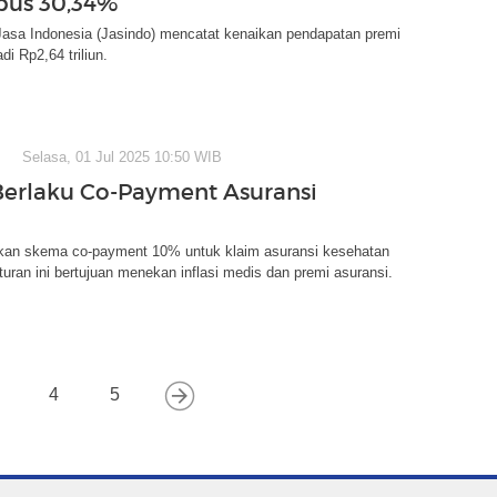
bus 30,34%
Jasa Indonesia (Jasindo) mencatat kenaikan pendapatan premi
i Rp2,64 triliun.
Selasa, 01 Jul 2025 10:50 WIB
erlaku Co-Payment Asuransi
an skema co-payment 10% untuk klaim asuransi kesehatan
turan ini bertujuan menekan inflasi medis dan premi asuransi.
4
5