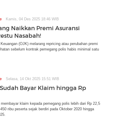
e
Kamis, 04 Des 2025 18:46 WIB
ang Naikkan Premi Asuransi
estu Nasabah!
 Keuangan (OJK) melarang repricing atau perubahan premi
ehatan sebelum kontrak pemegang polis habis minimal satu
e
Selasa, 14 Okt 2025 15:51 WIB
e Sudah Bayar Klaim hingga Rp
h membayar klaim kepada pemegang polis lebih dari Rp 22,5
a 450 ribu peserta sejak berdiri pada Oktober 2020 hingga
25.