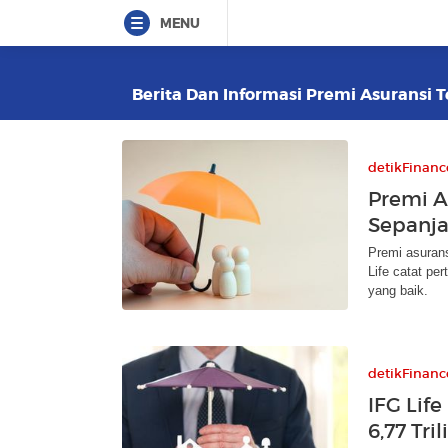
MENU
Berita Dan Informasi Premi Asuransi T
detikFinanc
Premi A
Sepanj
Premi asurans
Life catat pe
yang baik.
detikFinanc
IFG Lif
6,77 Tril