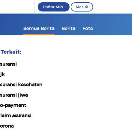
Daftar MPC
Masuk
Semua Berita
Berita
Foto
Terkait:
suransi
jk
suransi kesehatan
suransi jiwa
o-payment
laim asuransi
orona