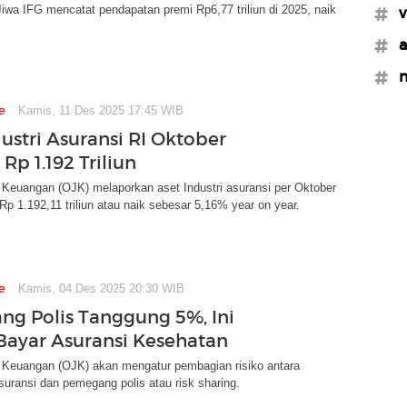
iwa IFG mencatat pendapatan premi Rp6,77 triliun di 2025, naik
#v
#a
#n
e
Kamis, 11 Des 2025 17:45 WIB
ustri Asuransi RI Oktober
p 1.192 Triliun
 Keuangan (OJK) melaporkan aset Industri asuransi per Oktober
p 1.192,11 triliun atau naik sebesar 5,16% year on year.
e
Kamis, 04 Des 2025 20:30 WIB
g Polis Tanggung 5%, Ini
ayar Asuransi Kesehatan
a Keuangan (OJK) akan mengatur pembagian risiko antara
uransi dan pemegang polis atau risk sharing.