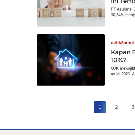
Ini Tem
PT Asuransi 
30,34% menjad
detikSumut
Kapan B
10%?
OJK mewajibk
mulai 2026. A
1
2
3