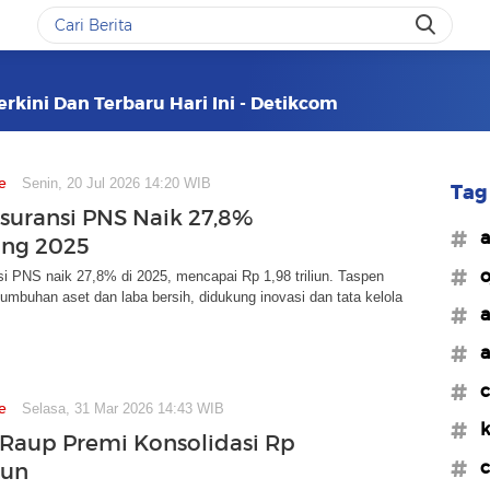
erkini Dan Terbaru Hari Ini - Detikcom
e
Senin, 20 Jul 2026 14:20 WIB
Tag 
suransi PNS Naik 27,8%
#a
ang 2025
#o
i PNS naik 27,8% di 2025, mencapai Rp 1,98 triliun. Taspen
rtumbuhan aset dan laba bersih, didukung inovasi dan tata kelola
#a
#a
#c
e
Selasa, 31 Mar 2026 14:43 WIB
#k
e Raup Premi Konsolidasi Rp
#c
iun