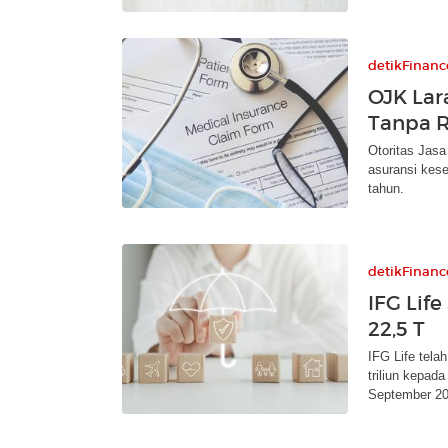
detikFinanc
OJK Lar
Tanpa R
Otoritas Jasa
asuransi kes
tahun.
detikFinanc
IFG Lif
22,5 T
IFG Life tela
triliun kepad
September 20