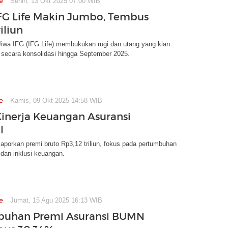
e
Senin, 13 Okt 2025 07:00 WIB
FG Life Makin Jumbo, Tembus
riliun
Jiwa IFG (IFG Life) membukukan rugi dan utang yang kian
ecara konsolidasi hingga September 2025.
e
Kamis, 09 Okt 2025 14:58 WIB
Kinerja Keuangan Asuransi
l
laporkan premi bruto Rp3,12 triliun, fokus pada pertumbuhan
 dan inklusi keuangan.
e
Jumat, 15 Agu 2025 16:13 WIB
buhan Premi Asuransi BUMN