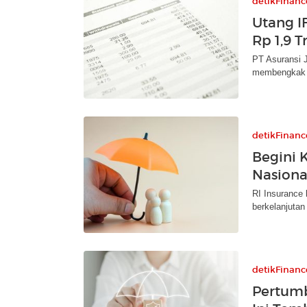
detikFinanc
Utang I
Rp 1,9 T
PT Asuransi 
membengkak s
detikFinanc
Begini 
Nasiona
RI Insurance 
berkelanjutan
detikFinanc
Pertum