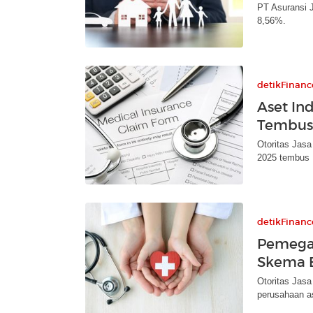
PT Asuransi J
8,56%.
detikFinanc
Aset Ind
Tembus R
Otoritas Jasa
2025 tembus R
detikFinanc
Pemegan
Skema B
Otoritas Jas
perusahaan as