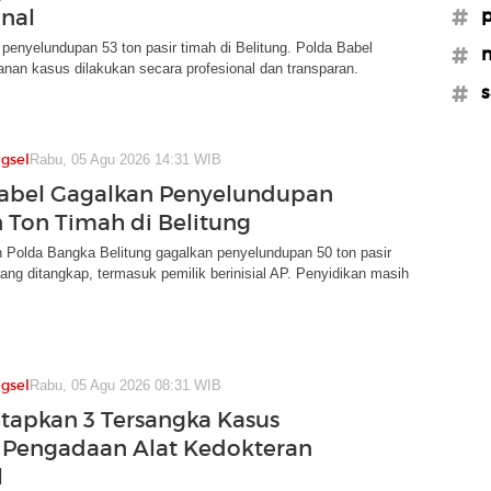
onal
#p
 penyelundupan 53 ton pasir timah di Belitung. Polda Babel
#n
nan kasus dilakukan secara profesional dan transparan.
#s
gsel
Rabu, 05 Agu 2026 14:31 WIB
abel Gagalkan Penyelundupan
 Ton Timah di Belitung
 Polda Bangka Belitung gagalkan penyelundupan 50 ton pasir
rang ditangkap, termasuk pemilik berinisial AP. Penyidikan masih
gsel
Rabu, 05 Agu 2026 08:31 WIB
Tetapkan 3 Tersangka Kasus
 Pengadaan Alat Kedokteran
l