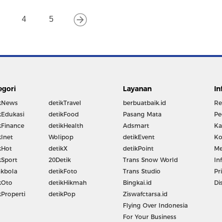
4
5
egori
Layanan
In
kNews
detikTravel
berbuatbaik.id
Re
kEdukasi
detikFood
Pasang Mata
Pe
kFinance
detikHealth
Adsmart
Ka
kInet
Wolipop
detikEvent
Ko
kHot
detikX
detikPoint
Me
kSport
20Detik
Trans Snow World
In
kbola
detikFoto
Trans Studio
Pr
kOto
detikHikmah
Bingkai.id
Di
kProperti
detikPop
Ziswafctarsa.id
Flying Over Indonesia
For Your Business