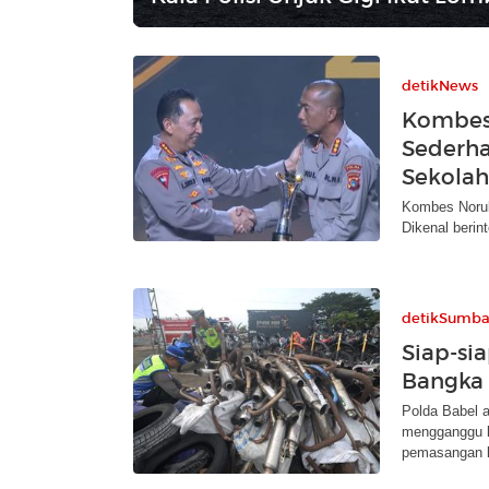
detikNews
Kombes 
Sederha
Sekolah 
Kombes Norul
Dikenal berint
detikSumba
Siap-si
Bangka 
Polda Babel 
mengganggu k
pemasangan k