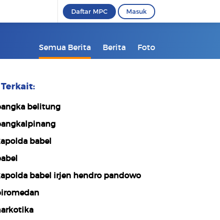
Daftar MPC
Masuk
Semua Berita
Berita
Foto
Terkait:
angka belitung
angkalpinang
apolda babel
abel
apolda babel irjen hendro pandowo
iromedan
arkotika