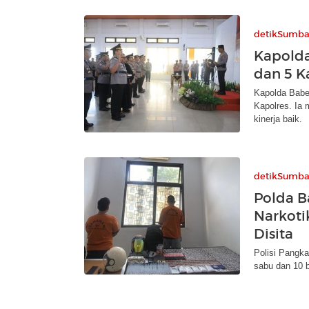
detikSumba
Kapolda
dan 5 K
Kapolda Babel
Kapolres. Ia 
kinerja baik.
detikSumba
Polda B
Narkotik
Disita
Polisi Pangk
sabu dan 10 b