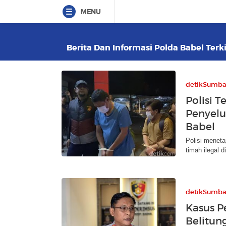
MENU
Berita Dan Informasi Polda Babel Terki
detikSumba
Polisi 
Penyelu
Babel
Polisi menet
timah ilegal d
detikSumba
Kasus P
Belitun