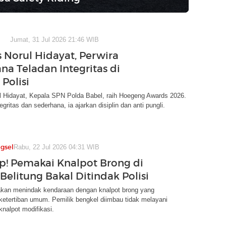
Jumat, 31 Jul 2026 21:46 WIB
Norul Hidayat, Perwira
na Teladan Integritas di
Polisi
 Hidayat, Kepala SPN Polda Babel, raih Hoegeng Awards 2026.
egritas dan sederhana, ia ajarkan disiplin dan anti pungli.
gsel
Rabu, 22 Jul 2026 04:31 WIB
ap! Pemakai Knalpot Brong di
Belitung Bakal Ditindak Polisi
akan menindak kendaraan dengan knalpot brong yang
etertiban umum. Pemilik bengkel diimbau tidak melayani
nalpot modifikasi.