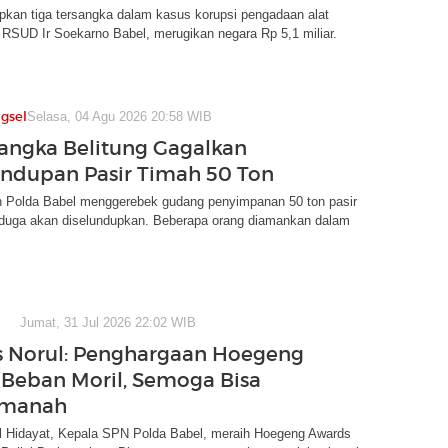
pkan tiga tersangka dalam kasus korupsi pengadaan alat
 RSUD Ir Soekarno Babel, merugikan negara Rp 5,1 miliar.
gsel
Selasa, 04 Agu 2026 20:58 WIB
angka Belitung Gagalkan
ndupan Pasir Timah 50 Ton
 Polda Babel menggerebek gudang penyimpanan 50 ton pasir
iduga akan diselundupkan. Beberapa orang diamankan dalam
Jumat, 31 Jul 2026 22:02 WIB
 Norul: Penghargaan Hoegeng
Beban Moril, Semoga Bisa
Amanah
 Hidayat, Kepala SPN Polda Babel, meraih Hoegeng Awards