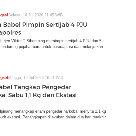
gsel
Selasa, 14 Jul 2026 21:45 WIB
 Babel Pimpin Sertijab 4 PJU
apolres
 Irjen Viktor T Sihombing memimpin sertijab 4 PJU dan 5
mendorong pejabat baru untuk beradaptasi dan melanjutkan
gsel
Minggu, 12 Jul 2026 19:31 WIB
abel Tangkap Pengedar
a, Sabu 1,1 Kg dan Ekstasi
alpinang menangkap enam pengedar narkoba, menyita 1,1 kg
utir ekstasi. Penangkapan dilakukan dalam dua hari terakhir.