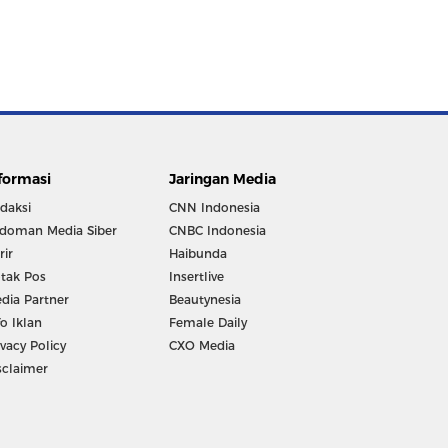
formasi
Jaringan Media
daksi
CNN Indonesia
doman Media Siber
CNBC Indonesia
rir
Haibunda
tak Pos
Insertlive
dia Partner
Beautynesia
fo Iklan
Female Daily
ivacy Policy
CXO Media
sclaimer