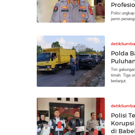
Profesi
Polisi ungkap
jamin penanga
detikSumba
Polda B
Puluhan
Tim gabungan
timah. Tiga o
berlanjut.
detikSumba
Polisi 
Korupsi
di Babe