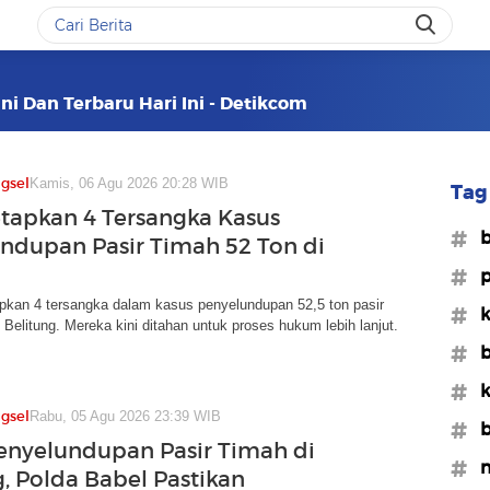
ni Dan Terbaru Hari Ini - Detikcom
gsel
Kamis, 06 Agu 2026 20:28 WIB
Tag 
Tetapkan 4 Tersangka Kasus
#b
ndupan Pasir Timah 52 Ton di
#p
apkan 4 tersangka dalam kasus penyelundupan 52,5 ton pasir
#k
i Belitung. Mereka kini ditahan untuk proses hukum lebih lanjut.
#b
#k
gsel
Rabu, 05 Agu 2026 23:39 WIB
#b
enyelundupan Pasir Timah di
#n
g, Polda Babel Pastikan