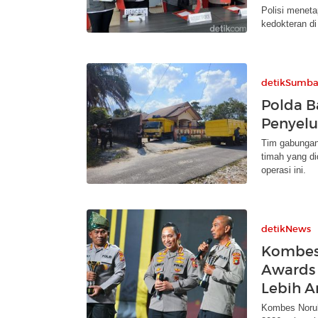
Polisi meneta
kedokteran di
detikSumba
Polda B
Penyelu
Tim gabungan
timah yang d
operasi ini.
detikNews
Kombes
Awards 
Lebih 
Kombes Norul