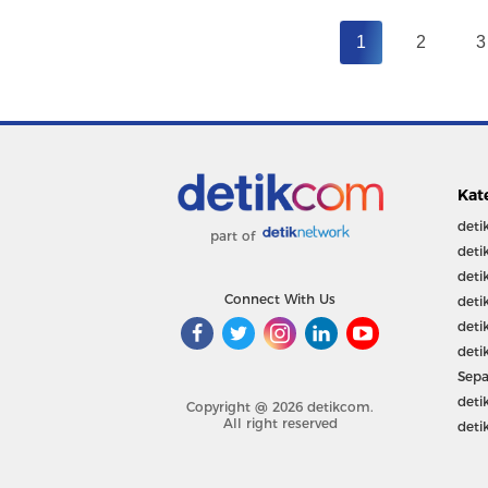
1
2
3
Kat
deti
part of
deti
deti
Connect With Us
deti
deti
deti
Sepa
deti
Copyright @ 2026 detikcom.
All right reserved
deti