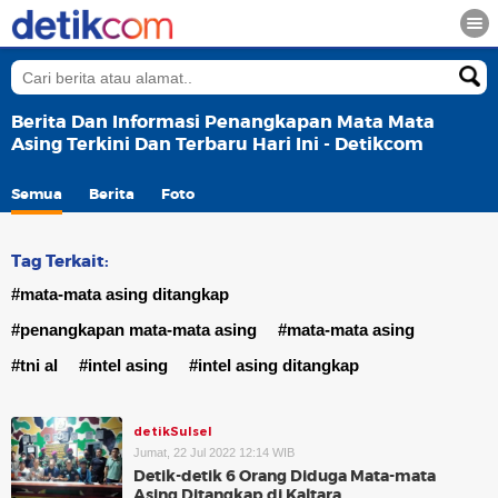
Berita Dan Informasi Penangkapan Mata Mata
Asing Terkini Dan Terbaru Hari Ini - Detikcom
Semua
Berita
Foto
Tag Terkait:
#mata-mata asing ditangkap
#penangkapan mata-mata asing
#mata-mata asing
#tni al
#intel asing
#intel asing ditangkap
detikSulsel
Jumat, 22 Jul 2022 12:14 WIB
Detik-detik 6 Orang Diduga Mata-mata
Asing Ditangkap di Kaltara