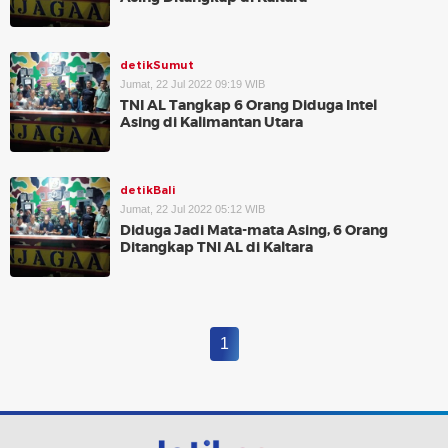
detikSumut
Jumat, 22 Jul 2022 09:19 WIB
TNI AL Tangkap 6 Orang Diduga Intel
Asing di Kalimantan Utara
detikBali
Jumat, 22 Jul 2022 05:12 WIB
Diduga Jadi Mata-mata Asing, 6 Orang
Ditangkap TNI AL di Kaltara
1