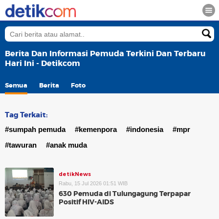
Berita Dan Informasi Pemuda Terkini Dan Terbaru
Hari Ini - Detikcom
Semua
Berita
Foto
Tag Terkait:
#sumpah pemuda
#kemenpora
#indonesia
#mpr
#tawuran
#anak muda
detikNews
Rabu, 15 Jul 2026 01:51 WIB
630 Pemuda di Tulungagung Terpapar
Positif HIV-AIDS