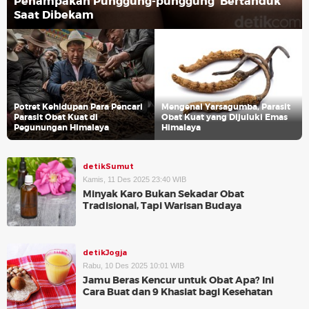
Penampakan Punggung-punggung 'Bertanduk'
Saat Dibekam
Potret Kehidupan Para Pencari
Mengenal Yarsagumba, Parasit
Parasit Obat Kuat di
Obat Kuat yang Dijuluki Emas
Pegunungan Himalaya
Himalaya
detikSumut
Kamis, 11 Des 2025 23:40 WIB
Minyak Karo Bukan Sekadar Obat
Tradisional, Tapi Warisan Budaya
detikJogja
Rabu, 10 Des 2025 10:01 WIB
Jamu Beras Kencur untuk Obat Apa? Ini
Cara Buat dan 9 Khasiat bagi Kesehatan