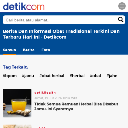
Berita Dan Informasi Obat Tradisional Terkini Dan
Terbaru Hari Ini - Detikcom
Semua
Berita
Foto
Tag Terkait:
#bpom
#jamu
#obat herbal
#herbal
#obat
#jahe
detikHealth
Jumat, 19 Jun 2026 10:04 WIB
Tidak Semua Ramuan Herbal Bisa Disebut
Jamu, Ini Syaratnya