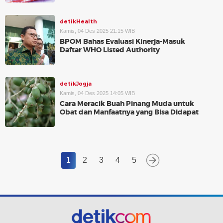
detikHealth
Kamis, 04 Des 2025 21:15 WIB
BPOM Bahas Evaluasi Kinerja-Masuk
Daftar WHO Listed Authority
detikJogja
Kamis, 04 Des 2025 14:05 WIB
Cara Meracik Buah Pinang Muda untuk
Obat dan Manfaatnya yang Bisa Didapat
1
2
3
4
5