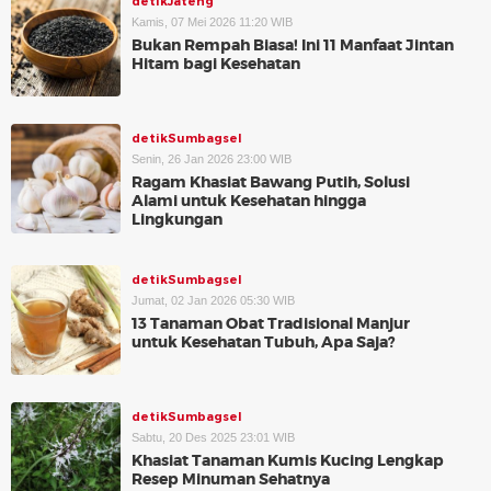
detikJateng
Kamis, 07 Mei 2026 11:20 WIB
Bukan Rempah Biasa! Ini 11 Manfaat Jintan
Hitam bagi Kesehatan
detikSumbagsel
Senin, 26 Jan 2026 23:00 WIB
Ragam Khasiat Bawang Putih, Solusi
Alami untuk Kesehatan hingga
Lingkungan
detikSumbagsel
Jumat, 02 Jan 2026 05:30 WIB
13 Tanaman Obat Tradisional Manjur
untuk Kesehatan Tubuh, Apa Saja?
detikSumbagsel
Sabtu, 20 Des 2025 23:01 WIB
Khasiat Tanaman Kumis Kucing Lengkap
Resep Minuman Sehatnya