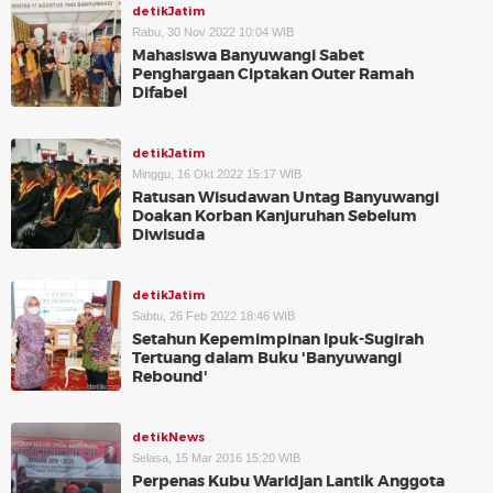
detikJatim
Rabu, 30 Nov 2022 10:04 WIB
Mahasiswa Banyuwangi Sabet
Penghargaan Ciptakan Outer Ramah
Difabel
detikJatim
Minggu, 16 Okt 2022 15:17 WIB
Ratusan Wisudawan Untag Banyuwangi
Doakan Korban Kanjuruhan Sebelum
Diwisuda
detikJatim
Sabtu, 26 Feb 2022 18:46 WIB
Setahun Kepemimpinan Ipuk-Sugirah
Tertuang dalam Buku 'Banyuwangi
Rebound'
detikNews
Selasa, 15 Mar 2016 15:20 WIB
Perpenas Kubu Waridjan Lantik Anggota