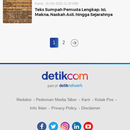
Kamis, 16 Okt 2025 21:30 WIB
Teks Sumpah Pemuda Lengkap: Isi,
Makna, Naskah Asli, hingga Sejarahnya
1
2
part of
Redaksi
Pedoman Media Siber
Karir
Kotak Pos
Info Iklan
Privacy Policy
Disclaimer