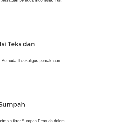
 persatuan pemuda Indonesia. Yuk,
si Teks dan
s Pemuda II sekaligus pemaknaan
s Sumpah
meimpin ikrar Sumpah Pemuda dalam