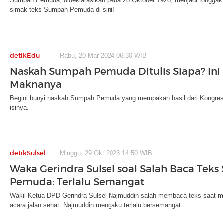
Sumpah Pemuda, dideklarasikan pada 28 Oktober 1928, menjadi tonggak
simak teks Sumpah Pemuda di sini!
detikEdu
Rabu, 20 Mar 2024 06:30 WIB
Naskah Sumpah Pemuda Ditulis Siapa? Ini I
Maknanya
Begini bunyi naskah Sumpah Pemuda yang merupakan hasil dari Kongre
isinya.
detikSulsel
Minggu, 29 Okt 2023 14:50 WIB
Waka Gerindra Sulsel soal Salah Baca Tek
Pemuda: Terlalu Semangat
Wakil Ketua DPD Gerindra Sulsel Najmuddin salah membaca teks saat 
acara jalan sehat. Najmuddin mengaku terlalu bersemangat.