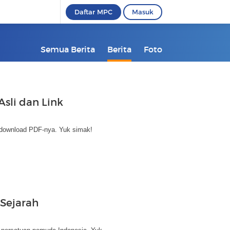
Daftar MPC
Masuk
Semua Berita
Berita
Foto
sli dan Link
k download PDF-nya. Yuk simak!
Sejarah