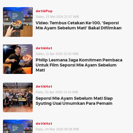
detikPop
Sabtu, 23 Mei 2026 21:57 WIB
Video: Tembus Cetakan Ke-100, 'Seporsi
Mie Ayam Sebelum Mati' Bakal Difilmkan
detikHot
Sabtu, 11 Apr 2026 22:02 WIB
Philip Lesmana Jaga Komitmen Pembaca
Untuk Film Seporsi Mie Ayam Sebelum
Mati
detikHot
Rabu, 01 Apr 2026 14:14 WIB
Seporsi Mie Ayam Sebelum Mati Siap
Syuting Usai Umumkan Para Pemain
detikHot
Rabu, 04 Mar 2026 08:38 WIB