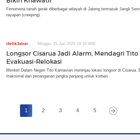
Bikin Khawatir
Fenomena tanah gerak diberbagai wilayah di Jateng termasuk Jangli Sem
rayapan (creeping).
detikJabar
Minggu, 25 Jan 2026 18:16 WIB
Longsor Cisarua Jadi Alarm, Mendagri Tit
Evakuasi-Relokasi
Menteri Dalam Negeri Tito Karnavian meninjau lokasi longsor di Cisarua,
maksimal dan penanganan jangka panjang untuk korban.
1
2
3
4
5