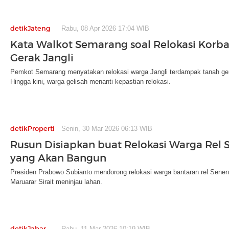
detikJateng
Rabu, 08 Apr 2026 17:04 WIB
Kata Walkot Semarang soal Relokasi Korb
Gerak Jangli
Pemkot Semarang menyatakan relokasi warga Jangli terdampak tanah ger
Hingga kini, warga gelisah menanti kepastian relokasi.
detikProperti
Senin, 30 Mar 2026 06:13 WIB
Rusun Disiapkan buat Relokasi Warga Rel S
yang Akan Bangun
Presiden Prabowo Subianto mendorong relokasi warga bantaran rel Senen
Maruarar Sirait meninjau lahan.
detikJabar
Rabu, 11 Mar 2026 10:19 WIB