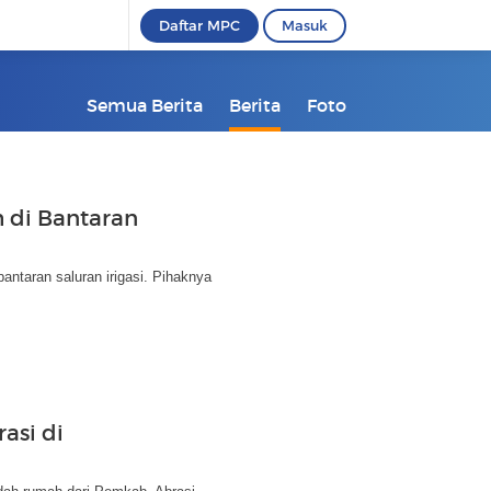
Daftar MPC
Masuk
Semua Berita
Berita
Foto
 di Bantaran
ntaran saluran irigasi. Pihaknya
asi di