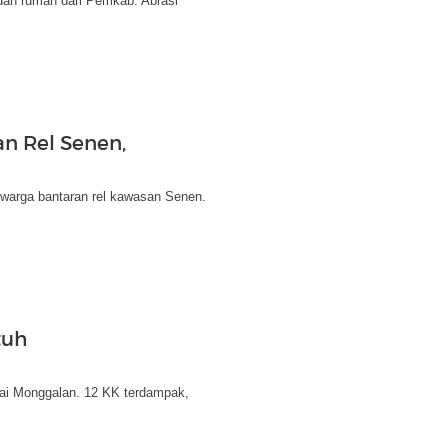
dah rumah dari Pemkab. Abrasi
n Rel Senen,
 warga bantaran rel kawasan Senen.
tuh
tai Monggalan. 12 KK terdampak,