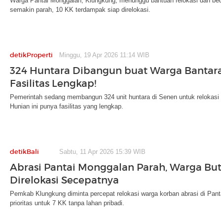
Warga Pantai Monggalan, Klungkung, menunggu bantuan relokasi dan be
semakin parah, 10 KK terdampak siap direlokasi.
detikProperti
Minggu, 19 Apr 2026 11:14 WIB
324 Huntara Dibangun buat Warga Bantara
Fasilitas Lengkap!
Pemerintah sedang membangun 324 unit huntara di Senen untuk relokasi
Hunian ini punya fasilitas yang lengkap.
detikBali
Sabtu, 11 Apr 2026 15:39 WIB
Abrasi Pantai Monggalan Parah, Warga Bu
Direlokasi Secepatnya
Pemkab Klungkung diminta percepat relokasi warga korban abrasi di Pan
prioritas untuk 7 KK tanpa lahan pribadi.