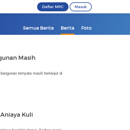
Daftar MPC
Masuk
Semua Berita
Berita
Foto
ngunan Masih
angunan ternyata masih berlanjut di
Aniaya Kuli