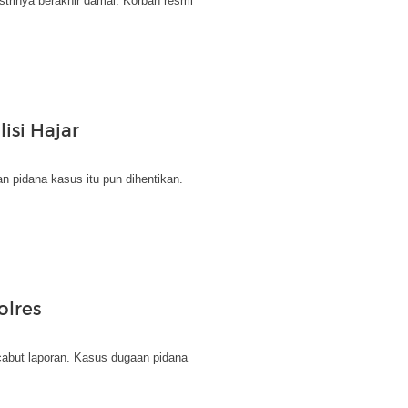
trinya berakhir damai. Korban resmi
isi Hajar
n pidana kasus itu pun dihentikan.
olres
cabut laporan. Kasus dugaan pidana