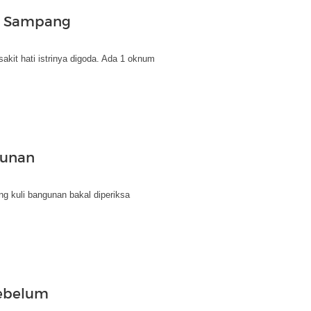
el Sampang
kit hati istrinya digoda. Ada 1 oknum
gunan
g kuli bangunan bakal diperiksa
Sebelum