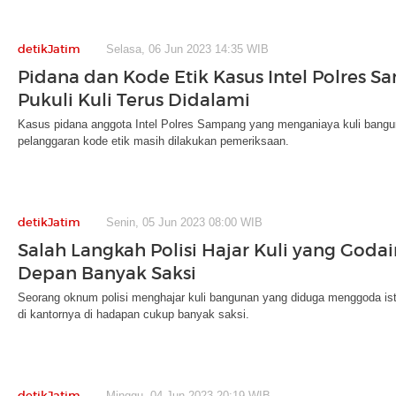
detikJatim
Selasa, 06 Jun 2023 14:35 WIB
Pidana dan Kode Etik Kasus Intel Polres 
Pukuli Kuli Terus Didalami
Kasus pidana anggota Intel Polres Sampang yang menganiaya kuli bangun
pelanggaran kode etik masih dilakukan pemeriksaan.
detikJatim
Senin, 05 Jun 2023 08:00 WIB
Salah Langkah Polisi Hajar Kuli yang Godain 
Depan Banyak Saksi
Seorang oknum polisi menghajar kuli bangunan yang diduga menggoda istri
di kantornya di hadapan cukup banyak saksi.
detikJatim
Minggu, 04 Jun 2023 20:19 WIB