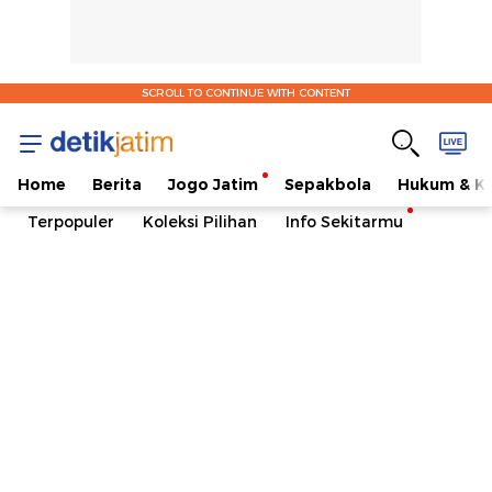
SCROLL TO CONTINUE WITH CONTENT
Home
Berita
Jogo Jatim
Sepakbola
Hukum & Kr
Terpopuler
Koleksi Pilihan
Info Sekitarmu