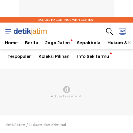
SCROLL TO CONTINUE WITH CONTENT
Home
Berita
Jogo Jatim
Sepakbola
Hukum & Kr
Terpopuler
Koleksi Pilihan
Info Sekitarmu
detikJatim
Hukum dan Kriminal