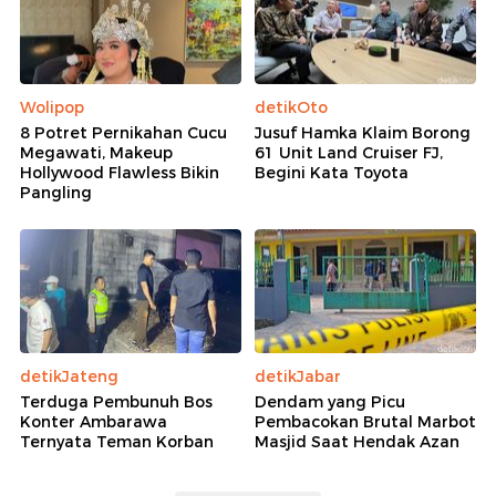
Wolipop
detikOto
8 Potret Pernikahan Cucu
Jusuf Hamka Klaim Borong
Megawati, Makeup
61 Unit Land Cruiser FJ,
Hollywood Flawless Bikin
Begini Kata Toyota
Pangling
detikJateng
detikJabar
Terduga Pembunuh Bos
Dendam yang Picu
Konter Ambarawa
Pembacokan Brutal Marbot
Ternyata Teman Korban
Masjid Saat Hendak Azan