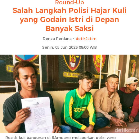
Round-Up
Salah Langkah Polisi Hajar Kuli
yang Godain Istri di Depan
Banyak Saksi
Denza Perdana -
detikJatim
Senin, 05 Jun 2023 08:00 WIB
Rosidi, kuli bangunan di SAmpang melaporkan polisi yang