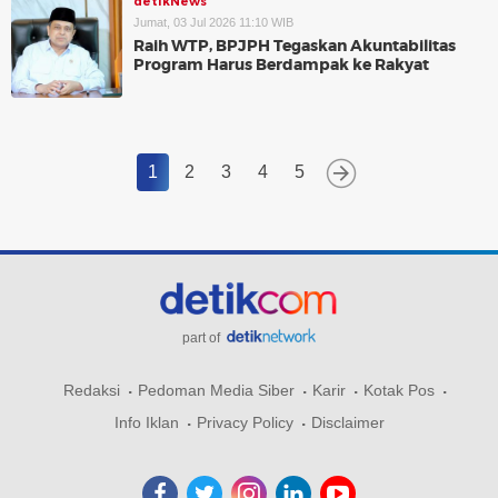
detikNews
Jumat, 03 Jul 2026 11:10 WIB
Raih WTP, BPJPH Tegaskan Akuntabilitas
Program Harus Berdampak ke Rakyat
1
2
3
4
5
part of
Redaksi
Pedoman Media Siber
Karir
Kotak Pos
Info Iklan
Privacy Policy
Disclaimer