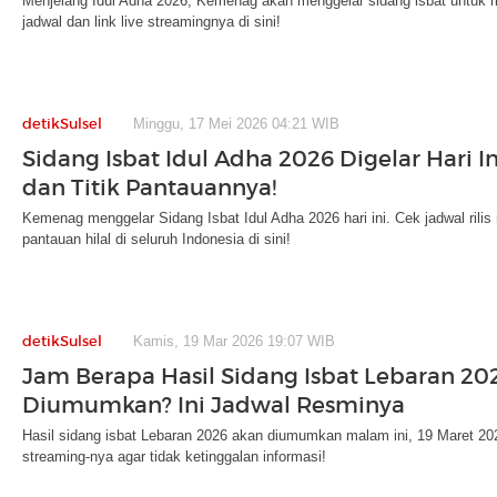
Menjelang Idul Adha 2026, Kemenag akan menggelar sidang isbat untuk 
jadwal dan link live streamingnya di sini!
detikSulsel
Minggu, 17 Mei 2026 04:21 WIB
Sidang Isbat Idul Adha 2026 Digelar Hari I
dan Titik Pantauannya!
Kemenag menggelar Sidang Isbat Idul Adha 2026 hari ini. Cek jadwal rilis r
pantauan hilal di seluruh Indonesia di sini!
detikSulsel
Kamis, 19 Mar 2026 19:07 WIB
Jam Berapa Hasil Sidang Isbat Lebaran 20
Diumumkan? Ini Jadwal Resminya
Hasil sidang isbat Lebaran 2026 akan diumumkan malam ini, 19 Maret 202
streaming-nya agar tidak ketinggalan informasi!