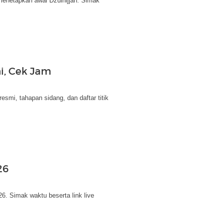
menetapkan awal Dzulhijjah. Simak
ni, Cek Jam
esmi, tahapan sidang, dan daftar titik
26
6. Simak waktu beserta link live