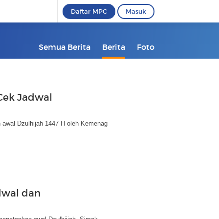
Daftar MPC
Masuk
Semua Berita
Berita
Foto
Cek Jadwal
n awal Dzulhijah 1447 H oleh Kemenag
dwal dan