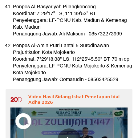
Ponpes Al-Basyariyah Pilangkenceng
Koordinat: 7°29'17" LS, 111°39'53" BT
Penyelenggara: LF-PCNU Kab. Madiun & Kemenag
Kab. Madiun
Penanggung Jawab: Ali Maksum - 085732273999
Ponpes Al-Amin Putri Lantai 5 Surodinawan
Prajuritkulon Kota Mojokerto
Koordinat: 7°29'18,38" LS, 112°25'45,50" BT, 70 m dpl
Penyelenggara: LF-PCNU Kota Mojokerto & Kemenag
Kota Mojokerto
Penanggung Jawab: Qomarudin - 08563425529
Video Hasil Sidang Isbat Penetapan Idul
Adha 2026