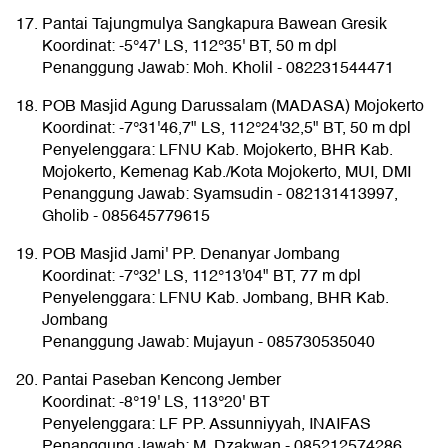
Pantai Tajungmulya Sangkapura Bawean Gresik
Koordinat: -5°47' LS, 112°35' BT, 50 m dpl
Penanggung Jawab: Moh. Kholil - 082231544471
POB Masjid Agung Darussalam (MADASA) Mojokerto
Koordinat: -7°31'46,7" LS, 112°24'32,5" BT, 50 m dpl
Penyelenggara: LFNU Kab. Mojokerto, BHR Kab.
Mojokerto, Kemenag Kab./Kota Mojokerto, MUI, DMI
Penanggung Jawab: Syamsudin - 082131413997,
Gholib - 085645779615
POB Masjid Jami' PP. Denanyar Jombang
Koordinat: -7°32' LS, 112°13'04" BT, 77 m dpl
Penyelenggara: LFNU Kab. Jombang, BHR Kab.
Jombang
Penanggung Jawab: Mujayun - 085730535040
Pantai Paseban Kencong Jember
Koordinat: -8°19' LS, 113°20' BT
Penyelenggara: LF PP. Assunniyyah, INAIFAS
Penanggung Jawab: M. Dzakwan - 085212574286