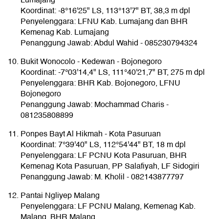
Lumajang
Koordinat: -8°16'25" LS, 113°13'7" BT, 38,3 m dpl
Penyelenggara: LFNU Kab. Lumajang dan BHR
Kemenag Kab. Lumajang
Penanggung Jawab: Abdul Wahid - 085230794324
Bukit Wonocolo - Kedewan - Bojonegoro
Koordinat: -7°03'14,4" LS, 111°40'21,7" BT, 275 m dpl
Penyelenggara: BHR Kab. Bojonegoro, LFNU
Bojonegoro
Penanggung Jawab: Mochammad Charis -
081235808899
Ponpes Bayt Al Hikmah - Kota Pasuruan
Koordinat: 7°39'40" LS, 112°54'44" BT, 18 m dpl
Penyelenggara: LF PCNU Kota Pasuruan, BHR
Kemenag Kota Pasuruan, PP Salafiyah, LF Sidogiri
Penanggung Jawab: M. Kholil - 082143877797
Pantai Ngliyep Malang
Penyelenggara: LF PCNU Malang, Kemenag Kab.
Malang, BHR Malang