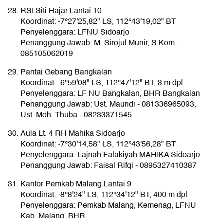
RSI Siti Hajar Lantai 10
Koordinat: -7°27'25,82" LS, 112°43'19,02" BT
Penyelenggara: LFNU Sidoarjo
Penanggung Jawab: M. Sirojul Munir, S.Kom -
085105062019
Pantai Gebang Bangkalan
Koordinat: -6°59'08" LS, 112°47'12" BT, 3 m dpl
Penyelenggara: LF NU Bangkalan, BHR Bangkalan
Penanggung Jawab: Ust. Mauridi - 081336965093,
Ust. Moh. Thuba - 08233371545
Aula Lt. 4 RH Mahika Sidoarjo
Koordinat: -7°30'14,58" LS, 112°43'56,28" BT
Penyelenggara: Lajnah Falakiyah MAHIKA Sidoarjo
Penanggung Jawab: Faisal Rifqi - 0895327410387
Kantor Pemkab Malang Lantai 9
Koordinat: -8°8'24" LS, 112°34'12" BT, 400 m dpl
Penyelenggara: Pemkab Malang, Kemenag, LFNU
Kab. Malang, BHR