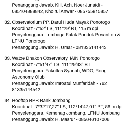
Penanggung Jawab: KH. Ach. Noer Junaidi -
085104888842, Khoirul Anwar - 085755815857
Observatorium PP. Darul Huda Mayak Ponorogo
Koordinat: -7°52' LS, 111°29' BT, 115 m dpl
Penyelenggara: Lembaga Falak Pondok Pesantren &
LFNU Ponorogo
Penanggung Jawab: H. Umar - 081335141443
Watoe Dhakon Observatory, IAIN Ponorogo
Koordinat: -7°51'47" LS, 111°29'33" BT
Penyelenggara: Fakultas Syariah, WDO, Reog
Astronomy Club
Penanggung Jawab: Imroatul Munfaridah - +62
81335144542
Rooftop BPR Bank Jombang
Koordinat: -7°32'17,27" LS, 112°14'47,01" BT, 86 m dpl
Penyelenggara: Kemenag Jombang, LFNU Jombang
Penanggung Jawab: H. Masrur - 085646107006