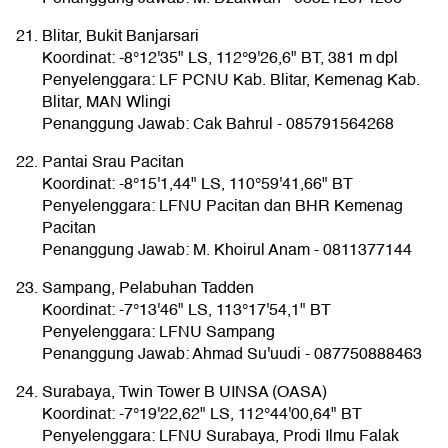
Blitar, Bukit Banjarsari
Koordinat: -8°12'35" LS, 112°9'26,6" BT, 381 m dpl
Penyelenggara: LF PCNU Kab. Blitar, Kemenag Kab.
Blitar, MAN Wlingi
Penanggung Jawab: Cak Bahrul - 085791564268
Pantai Srau Pacitan
Koordinat: -8°15'1,44" LS, 110°59'41,66" BT
Penyelenggara: LFNU Pacitan dan BHR Kemenag
Pacitan
Penanggung Jawab: M. Khoirul Anam - 0811377144
Sampang, Pelabuhan Tadden
Koordinat: -7°13'46" LS, 113°17'54,1" BT
Penyelenggara: LFNU Sampang
Penanggung Jawab: Ahmad Su'uudi - 087750888463
Surabaya, Twin Tower B UINSA (OASA)
Koordinat: -7°19'22,62" LS, 112°44'00,64" BT
Penyelenggara: LFNU Surabaya, Prodi Ilmu Falak