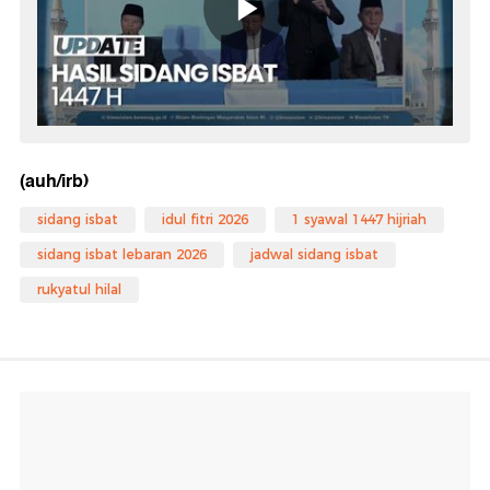
(auh/irb)
sidang isbat
idul fitri 2026
1 syawal 1447 hijriah
sidang isbat lebaran 2026
jadwal sidang isbat
rukyatul hilal