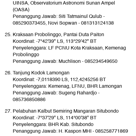
UINSA, Observatorium Astronomi Sunan Ampel
(OASA)
Penanggung Jawab: Siti Tatmainul Qulub -
085290373455, Novi Sopwan - 081313124138
Kraksaan Probolinggo, Pantai Duta Paiton
Koordinat: -7°42'39" LS, 113°29'42" BT
Penyelenggara: LF PCNU Kota Kraksaan, Kemenag
Probolinggo
Penanggung Jawab: Muchlison - 085234549650
Tanjung Kodok Lamongan
Koordinat: -7,0118390 LS, 112,4245256 BT
Penyelenggara: Kemenag, LFNU, BHR Lamongan
Penanggung Jawab: Sugeng Rahardjo -
085736850886
Pelabuhan Kalbut Semiring Mangaran Situbondo
Koordinat: -7°37'29" LS, 114°00'38" BT
Penyelenggara: BHR Kab. Situbondo
Penanggung Jawab: H. Kaspon MHI - 085258771869