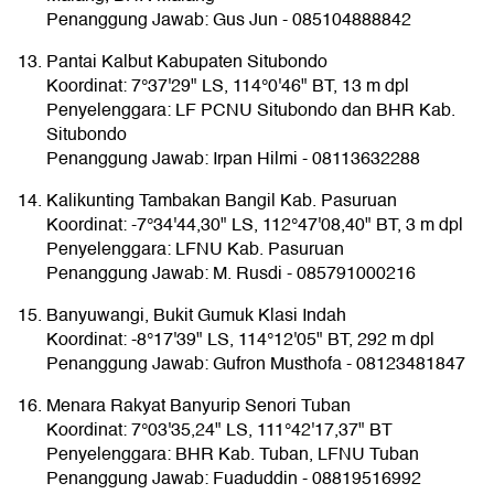
Penanggung Jawab: Gus Jun - 085104888842
Pantai Kalbut Kabupaten Situbondo
Koordinat: 7°37'29" LS, 114°0'46" BT, 13 m dpl
Penyelenggara: LF PCNU Situbondo dan BHR Kab.
Situbondo
Penanggung Jawab: Irpan Hilmi - 08113632288
Kalikunting Tambakan Bangil Kab. Pasuruan
Koordinat: -7°34'44,30" LS, 112°47'08,40" BT, 3 m dpl
Penyelenggara: LFNU Kab. Pasuruan
Penanggung Jawab: M. Rusdi - 085791000216
Banyuwangi, Bukit Gumuk Klasi Indah
Koordinat: -8°17'39" LS, 114°12'05" BT, 292 m dpl
Penanggung Jawab: Gufron Musthofa - 08123481847
Menara Rakyat Banyurip Senori Tuban
Koordinat: 7°03'35,24" LS, 111°42'17,37" BT
Penyelenggara: BHR Kab. Tuban, LFNU Tuban
Penanggung Jawab: Fuaduddin - 08819516992