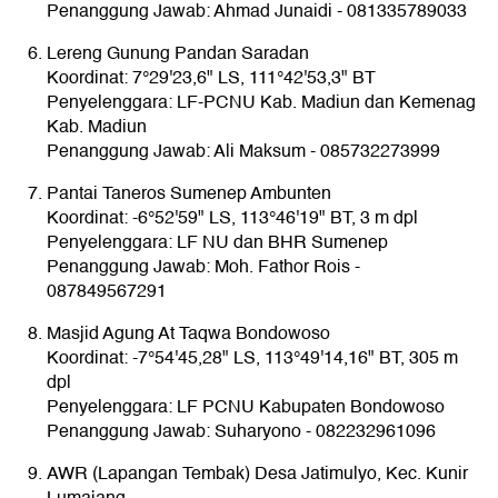
Penanggung Jawab: Ahmad Junaidi - 081335789033
Lereng Gunung Pandan Saradan
Koordinat: 7°29'23,6" LS, 111°42'53,3" BT
Penyelenggara: LF-PCNU Kab. Madiun dan Kemenag
Kab. Madiun
Penanggung Jawab: Ali Maksum - 085732273999
Pantai Taneros Sumenep Ambunten
Koordinat: -6°52'59" LS, 113°46'19" BT, 3 m dpl
Penyelenggara: LF NU dan BHR Sumenep
Penanggung Jawab: Moh. Fathor Rois -
087849567291
Masjid Agung At Taqwa Bondowoso
Koordinat: -7°54'45,28" LS, 113°49'14,16" BT, 305 m
dpl
Penyelenggara: LF PCNU Kabupaten Bondowoso
Penanggung Jawab: Suharyono - 082232961096
AWR (Lapangan Tembak) Desa Jatimulyo, Kec. Kunir