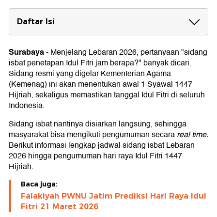
Daftar Isi
Jadwal Sidang Isbat Lebaran 2026 Hari Ini
Surabaya
-
Menjelang Lebaran 2026, pertanyaan "sidang
Kapan Pengumuman Hasil Sidang Isbat?
isbat penetapan Idul Fitri jam berapa?" banyak dicari.
Lokasi Rukyatul Hilal Lembaga Falakiyah
Sidang resmi yang digelar Kementerian Agama
NU Se-Jawa Timur
(Kemenag) ini akan menentukan awal 1 Syawal 1447
Hijriah, sekaligus memastikan tanggal Idul Fitri di seluruh
Indonesia.
Sidang isbat nantinya disiarkan langsung, sehingga
masyarakat bisa mengikuti pengumuman secara
real time.
Berikut informasi lengkap jadwal sidang isbat Lebaran
2026 hingga pengumuman hari raya Idul Fitri 1447
Hijriah.
Baca juga:
Falakiyah PWNU Jatim Prediksi Hari Raya Idul
Fitri 21 Maret 2026