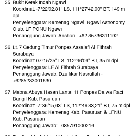
Bukit Kerek Indah Ngawi
Koordinat: -7°22'02,81" LS, 111°27'42,90" BT, 149 m
dpl
Penyelenggara: Kemenag Ngawi, Ngawi Astronomy
Club, LF PCNU Ngawi
Penanggung Jawab: Anshori - +62 85736311192
Lt. 7 Gedung Timur Ponpes Assalafi Al Fithrah
Surabaya
Koordinat: 07°15'25" LS, 112°46'09" BT, 35 m dpl
Penyelenggara: LF Al Fithrah Surabaya
Penanggung Jawab: Dzulfikar Nasrullah -
+6285233001630
Mabna Abuya Hasan Lantai 11 Ponpes Dalwa Raci
Bangil Kab. Pasuruan
Koordinat: -7°36'15,63" LS, 112°49'33,21" BT, 75 m dpl
Penyelenggara: Kemenag Kab. Pasuruan & LFNU
Kab. Pasuruan
Penanggung Jawab: - 085791000216