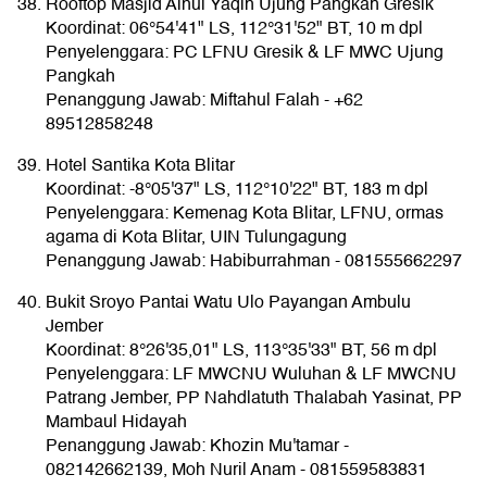
Rooftop Masjid Ainul Yaqin Ujung Pangkah Gresik
Koordinat: 06°54'41" LS, 112°31'52" BT, 10 m dpl
Penyelenggara: PC LFNU Gresik & LF MWC Ujung
Pangkah
Penanggung Jawab: Miftahul Falah - +62
89512858248
Hotel Santika Kota Blitar
Koordinat: -8°05'37" LS, 112°10'22" BT, 183 m dpl
Penyelenggara: Kemenag Kota Blitar, LFNU, ormas
agama di Kota Blitar, UIN Tulungagung
Penanggung Jawab: Habiburrahman - 081555662297
Bukit Sroyo Pantai Watu Ulo Payangan Ambulu
Jember
Koordinat: 8°26'35,01" LS, 113°35'33" BT, 56 m dpl
Penyelenggara: LF MWCNU Wuluhan & LF MWCNU
Patrang Jember, PP Nahdlatuth Thalabah Yasinat, PP
Mambaul Hidayah
Penanggung Jawab: Khozin Mu'tamar -
082142662139, Moh Nuril Anam - 081559583831