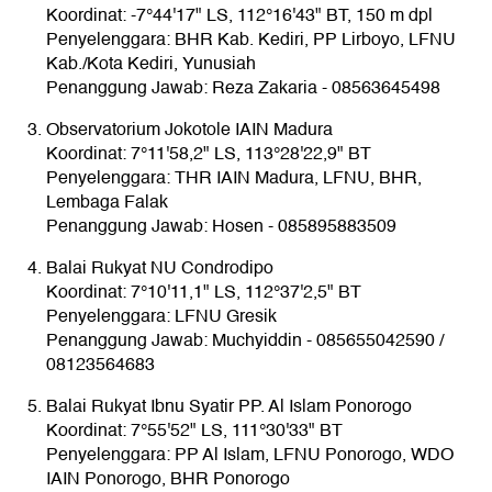
Koordinat: -7°44'17" LS, 112°16'43" BT, 150 m dpl
Penyelenggara: BHR Kab. Kediri, PP Lirboyo, LFNU
Kab./Kota Kediri, Yunusiah
Penanggung Jawab: Reza Zakaria - 08563645498
Observatorium Jokotole IAIN Madura
Koordinat: 7°11'58,2" LS, 113°28'22,9" BT
Penyelenggara: THR IAIN Madura, LFNU, BHR,
Lembaga Falak
Penanggung Jawab: Hosen - 085895883509
Balai Rukyat NU Condrodipo
Koordinat: 7°10'11,1" LS, 112°37'2,5" BT
Penyelenggara: LFNU Gresik
Penanggung Jawab: Muchyiddin - 085655042590 /
08123564683
Balai Rukyat Ibnu Syatir PP. Al Islam Ponorogo
Koordinat: 7°55'52" LS, 111°30'33" BT
Penyelenggara: PP Al Islam, LFNU Ponorogo, WDO
IAIN Ponorogo, BHR Ponorogo