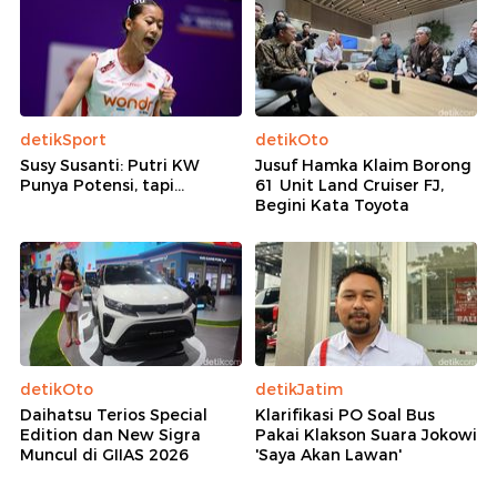
detikSport
detikOto
Susy Susanti: Putri KW
Jusuf Hamka Klaim Borong
Punya Potensi, tapi...
61 Unit Land Cruiser FJ,
Begini Kata Toyota
detikOto
detikJatim
Daihatsu Terios Special
Klarifikasi PO Soal Bus
Edition dan New Sigra
Pakai Klakson Suara Jokowi
Muncul di GIIAS 2026
'Saya Akan Lawan'