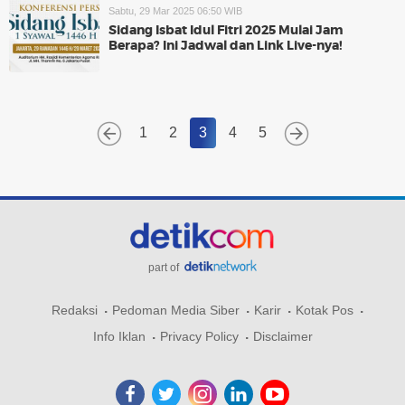
Sabtu, 29 Mar 2025 06:50 WIB
Sidang Isbat Idul Fitri 2025 Mulai Jam
Berapa? Ini Jadwal dan Link Live-nya!
1
2
3
4
5
part of
Redaksi
Pedoman Media Siber
Karir
Kotak Pos
Info Iklan
Privacy Policy
Disclaimer