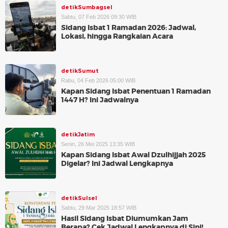
detikSumbagsel
Sabtu, 07 Feb 2026 09:30 WIB
Sidang Isbat 1 Ramadan 2026: Jadwal,
Lokasi, hingga Rangkaian Acara
detikSumut
Rabu, 04 Feb 2026 05:00 WIB
Kapan Sidang Isbat Penentuan 1 Ramadan
1447 H? Ini Jadwalnya
detikJatim
Senin, 26 Mei 2025 13:35 WIB
Kapan Sidang Isbat Awal Dzulhijjah 2025
Digelar? Ini Jadwal Lengkapnya
detikSulsel
Sabtu, 29 Mar 2025 18:57 WIB
Hasil Sidang Isbat Diumumkan Jam
Berapa? Cek Jadwal Lengkapnya di Sini!