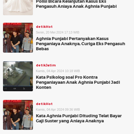
Polisi Bicara Kelanjutan Kasus Eks
Pengasuh Aniaya Anak Aghnia Punjabi
detikHot
Senin, 20 Mei 2024 17:13 WIB
Aghnia Punjabi Pertanyakan Kasus
Penganiaya Anaknya, Curiga Eks Pengasuh
Bebas
detikJatim
Kamis, 04 Apr 2024 10:18 WIB
Kata Psikolog soal Pro Kontra
Penganiayaan Anak Aghnia Punjabi Jadi
Konten
detikHot
Kamis, 04 Apr 2024 09:36 WIB
Kata Aghnia Punjabi Dituding Telat Bayar
Gaji Suster yang Aniaya Anaknya