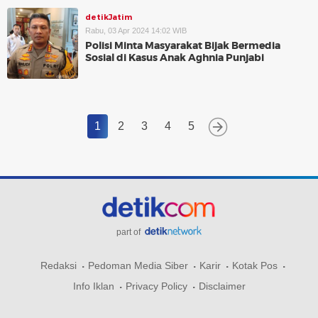
detikJatim
Rabu, 03 Apr 2024 14:02 WIB
Polisi Minta Masyarakat Bijak Bermedia
Sosial di Kasus Anak Aghnia Punjabi
1
2
3
4
5
part of
Redaksi
Pedoman Media Siber
Karir
Kotak Pos
Info Iklan
Privacy Policy
Disclaimer