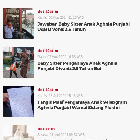
detikJatim
Kamis, 08 Agu 2024 11:18 WIB
Jawaban Baby Sitter Anak Aghnia Punjabi
Usai Divonis 3,5 Tahun
detikJatim
Rabu, 07 Agu 2024 16:53 WIB
Baby Sitter Penganiaya Anak Aghnia
Punjabi Divonis 3,5 Tahun Bui
detikJatim
Kamis, 18 Jul 2024 15:46 WIB
Tangis Maaf Penganiaya Anak Selebgram
Aghnia Punjabi Warnai Sidang Pleidoi
detikHot
Selasa, 21 Mei 2024 09:57 WIB