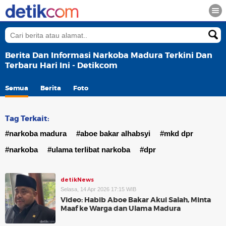
Berita Dan Informasi Narkoba Madura Terkini Dan
Terbaru Hari Ini - Detikcom
Semua
Berita
Foto
Tag Terkait:
#narkoba madura
#aboe bakar alhabsyi
#mkd dpr
#narkoba
#ulama terlibat narkoba
#dpr
detikNews
Selasa, 14 Apr 2026 17:15 WIB
Video: Habib Aboe Bakar Akui Salah, Minta
Maaf ke Warga dan Ulama Madura