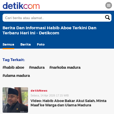
Berita Dan Informasi Habib Aboe Terkini Dan
Terbaru Hari Ini - Detikcom
Semua
Berita
Foto
Tag Terkait:
#habib aboe
#madura
#narkoba madura
#ulama madura
detikNews
Selasa, 14 Apr 2026 17:15 WIB
Video: Habib Aboe Bakar Akui Salah, Minta
Maaf ke Warga dan Ulama Madura