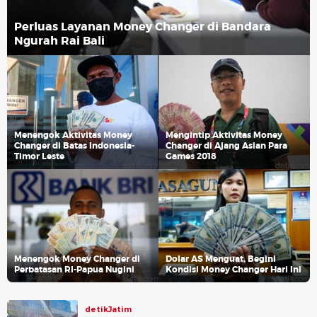
Perluas Layanan Money Changer di Bandara
Ngurah Rai Bali
Menengok Aktivitas Money
Mengintip Aktivitas Money
Changer di Batas Indonesia-
Changer di Ajang Asian Para
Timor Leste
Games 2018
Menengok Money Changer di
Dolar AS Menguat, Begini
Perbatasan RI-Papua Nugini
Kondisi Money Changer Hari Ini
detikJatim