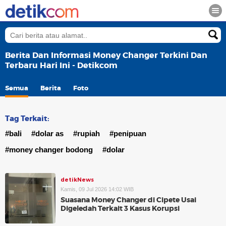
Berita Dan Informasi Money Changer Terkini Dan
Terbaru Hari Ini - Detikcom
Semua
Berita
Foto
Tag Terkait:
#bali
#dolar as
#rupiah
#penipuan
#money changer bodong
#dolar
detikNews
Kamis, 09 Jul 2026 14:02 WIB
Suasana Money Changer di Cipete Usai
Digeledah Terkait 3 Kasus Korupsi