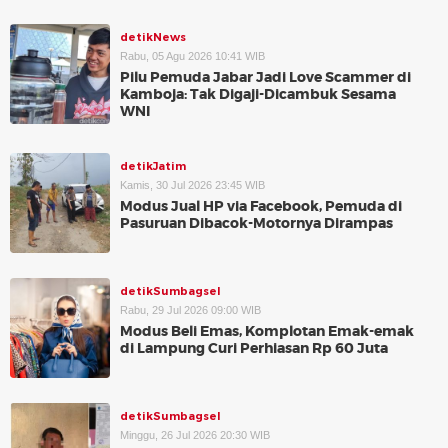
detikNews
Rabu, 05 Agu 2026 10:41 WIB
Pilu Pemuda Jabar Jadi Love Scammer di
Kamboja: Tak Digaji-Dicambuk Sesama
WNI
detikJatim
Kamis, 30 Jul 2026 23:45 WIB
Modus Jual HP via Facebook, Pemuda di
Pasuruan Dibacok-Motornya Dirampas
detikSumbagsel
Rabu, 29 Jul 2026 09:00 WIB
Modus Beli Emas, Komplotan Emak-emak
di Lampung Curi Perhiasan Rp 60 Juta
detikSumbagsel
Minggu, 26 Jul 2026 20:30 WIB