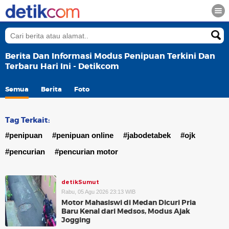
Berita Dan Informasi Modus Penipuan Terkini Dan
Terbaru Hari Ini - Detikcom
Semua
Berita
Foto
Tag Terkait:
#penipuan
#penipuan online
#jabodetabek
#ojk
#pencurian
#pencurian motor
detikSumut
Rabu, 05 Agu 2026 23:13 WIB
Motor Mahasiswi di Medan Dicuri Pria
Baru Kenal dari Medsos, Modus Ajak
Jogging