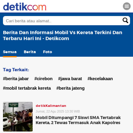
Berita Dan Informasi Mobil Vs Kereta Terkini Dan
Terbaru Hari Ini - Detikcom
Semua
Berita
Foto
Tag Terkait:
#berita jabar
#cirebon
#jawa barat
#kecelakaan
#mobil tertabrak kereta
#berita jateng
detikKalimantan
Jumat, 22 Agu 2025 13:30 WIB
Mobil Ditumpangi 7 Siswi SMA Tertabrak
Kereta, 2 Tewas Termasuk Anak Kapolres