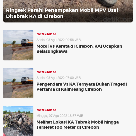
Ringsek Parah! Penampakan Mobil MPV Usai
Ditabrak KA di Cirebon
detikJabar
Senin, 08 Agu 2022 09:58 WIB
Mobil Vs Kereta di Cirebon, KAI Ucapkan
Belasungkawa
detikJabar
Senin, 08 Agu 2022 07:00 WIB
Pengendara Vs KA Ternyata Bukan Tragedi
Pertama di Kalimeang Cirebon
detikJabar
Minggu, 07 Agu 2022 18:57 WIB
Melihat Lokasi KA Tabrak Mobil hingga
Terseret 100 Meter di Cirebon