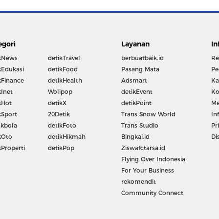
egori
Layanan
In
kNews
detikTravel
berbuatbaik.id
Re
kEdukasi
detikFood
Pasang Mata
Pe
kFinance
detikHealth
Adsmart
Ka
kInet
Wolipop
detikEvent
Ko
kHot
detikX
detikPoint
Me
kSport
20Detik
Trans Snow World
In
kbola
detikFoto
Trans Studio
Pr
kOto
detikHikmah
Bingkai.id
Di
kProperti
detikPop
Ziswafctarsa.id
Flying Over Indonesia
For Your Business
rekomendit
Community Connect