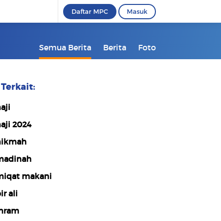
Daftar MPC
Masuk
Semua Berita
Berita
Foto
Terkait:
aji
aji 2024
hikmah
madinah
iqat makani
ir ali
hram