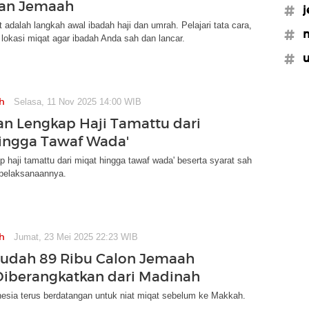
kan Jemaah
#j
t adalah langkah awal ibadah haji dan umrah. Pelajari tata cara,
#
 lokasi miqat agar ibadah Anda sah dan lancar.
#
h
Selasa, 11 Nov 2025 14:00 WIB
tan Lengkap Haji Tamattu dari
ingga Tawaf Wada'
p haji tamattu dari miqat hingga tawaf wada' beserta syarat sah
pelaksanaannya.
h
Jumat, 23 Mei 2025 22:23 WIB
Sudah 89 Ribu Calon Jemaah
 Diberangkatkan dari Madinah
esia terus berdatangan untuk niat miqat sebelum ke Makkah.