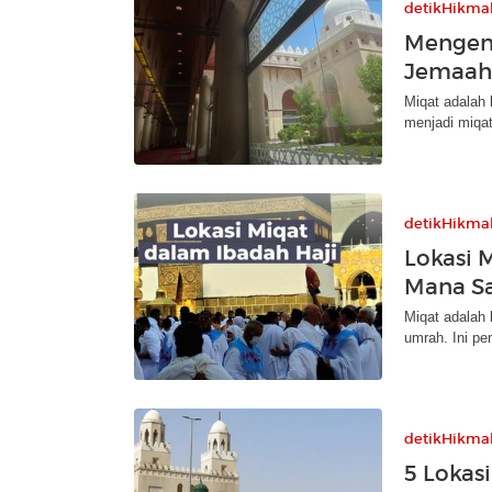
detikHikma
Mengena
Jemaah 
Miqat adalah 
menjadi miqat
detikHikma
Lokasi 
Mana Sa
Miqat adalah 
umrah. Ini pe
detikHikma
5 Lokas