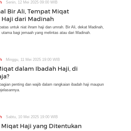
h
Senin, 12 Mei 2025 09:00 WIB
l Bir Ali, Tempat Miqat
Haji dari Madinah
batas untuk niat ihram haji dan umrah. Bir Ali, dekat Madinah,
 utama bagi jemaah yang melintas atau dari Madinah.
h
Minggu, 11 Mei 2025 19:00 WIB
Miqat dalam Ibadah Haji, di
ja?
bagian penting dan wajib dalam rangkaian ibadah haji maupun
njelasannya.
h
Sabtu, 10 Mei 2025 19:00 WIB
i Miqat Haji yang Ditentukan