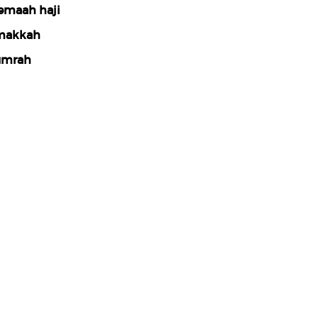
emaah haji
makkah
umrah