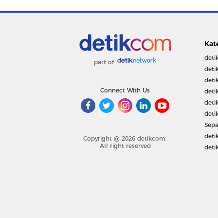
Kat
deti
part of
deti
deti
Connect With Us
deti
deti
deti
Sepa
deti
Copyright @ 2026 detikcom.
All right reserved
deti