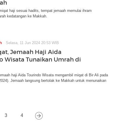
lah
k miqat haji sesuai hadits, tempat jemaah memulai ihram
arah kedatangan ke Makkah.
h
Selasa, 11 Jun 2024 20:53 WIB
qat, Jemaah Haji Aida
o Wisata Tunaikan Umrah di
aah haji Aida Tourindo Wisata mengambil miqat di Bir Ali pada
/2024). Jemaah langsung bertolak ke Makkah untuk menunaikan
3
4