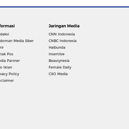
formasi
Jaringan Media
daksi
CNN Indonesia
doman Media Siber
CNBC Indonesia
rir
Haibunda
tak Pos
Insertlive
dia Partner
Beautynesia
fo Iklan
Female Daily
ivacy Policy
CXO Media
sclaimer