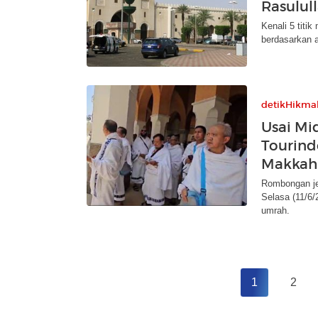
Rasulul
Kenali 5 titi
berdasarkan 
detikHikma
Usai Mi
Tourind
Makkah
Rombongan jem
Selasa (11/6
umrah.
1
2