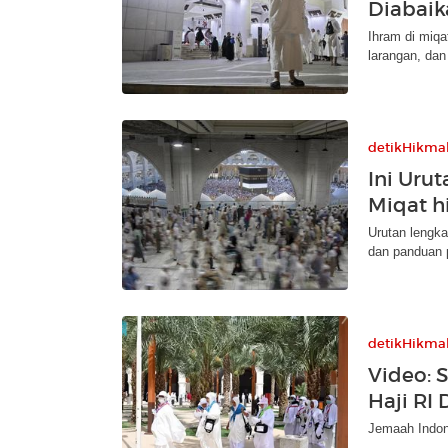
Diabai
Ihram di miqa
larangan, dan
detikHikma
Ini Uru
Miqat h
Urutan lengka
dan panduan 
detikHikma
Video: 
Haji RI
Jemaah Indon