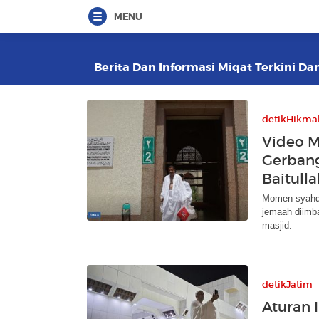
MENU
Berita Dan Informasi Miqat Terkini Dan
detikHikma
Video M
Gerban
Baitulla
Momen syahdu 
jemaah diimba
masjid.
detikJatim
Aturan 