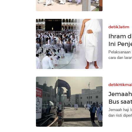
detikJatim
Ihram d
Ini Penj
Pelaksanaan i
cara dan lara
detikHikma
Jemaah 
Bus saat
Jemaah haji I
dan risti dipe