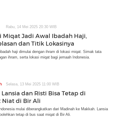
Rabu, 14 Mei 2025 20:30 WIB
i Miqat Jadi Awal Ibadah Haji,
elasan dan Titik Lokasinya
badah haji dimulai dengan ihram di lokasi miqat. Simak tata
ngan ihram, serta lokasi miqat bagi jemaah Indonesia.
h
Selasa, 13 Mei 2025 11:00 WIB
Lansia dan Risti Bisa Tetap di
 Niat di Bir Ali
ndonesia mulai diberangkatkan dari Madinah ke Makkah. Lansia
rbolehkan tetap di bus saat miqat di Bir Ali.