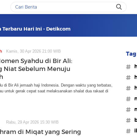
 Terbaru Hari Ini - Detikcom
h
Kamis, 30 Apr 2026 21:00 WIB
Tag 
omen Syahdu di Bir Ali:
#h
g Niat Sebelum Menuju
h
#h
di Bir Ali jemaah haji Indonesia. Dengan waktu yang terbatas,
#
u untuk gerak cepat saat melaksanakan shalat dua rakaat di
#
#m
#b
Rabu, 29 Apr 2026 15:30 WIB
#i
Ihram di Miqat yang Sering