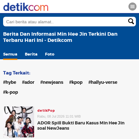
Berita Dan Informasi Min Hee Jin Terkini Dan
Terbaru Hari Ini - Detikcom
Semua
Berita
Foto
Tag Terkait:
#hybe
#ador
#newjeans
#kpop
#hallyu-verse
#k-pop
detikPop
Rabu, 08 Jul 2026 11:01 WIB
ADOR Spill Bukti Baru Kasus Min Hee Jin
soal NewJeans