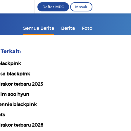
Daftar MPC
Masuk
Semua Berita
Berita
Foto
Terkait:
lackpink
isa blackpink
rakor terbaru 2025
im soo hyun
ennie blackpink
ts
rakor terbaru 2026