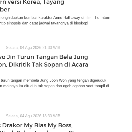
rn versi Korea, Tayang
ber
enghidupkan kembali karakter Anne Hathaway di film The Intern
Intip sinopsis dan catat jadwal tayangnya di bioskop!
Selasa, 04 Agu 2026 21:30 WIB
o Jin Turun Tangan Bela Jung
n, Dikritik Tak Sopan di Acara
 turun tangan membela Jung Joon Won yang tengah digeruduk
n mainnya itu dituduh tak sopan dan ogah-ogahan saat tampil di
Selasa, 04 Agu 2026 18:30 WIB
s Drakor My Bias My Boss,