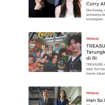
Curry A
Dita Karang
asmaranya de
lovestagram.
Wolipop
TREASUR
Terungk
di RI
TREASURE re
lokal. Kini t
konser Jakart
Wolipop
Han So 