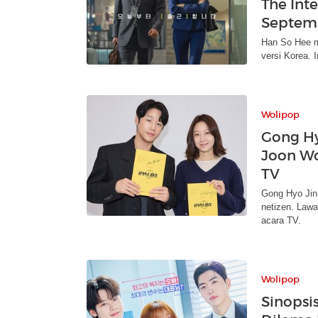
The Inte
Septem
Han So Hee m
versi Korea. 
Wolipop
Gong Hy
Joon Wo
TV
Gong Hyo Jin
netizen. Lawa
acara TV.
Wolipop
Sinopsi