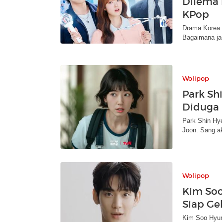
Dilema 
KPop
Drama Korea 
Bagaimana ja
Wolipop
Park Sh
Diduga 
Park Shin Hy
Joon. Sang ak
Wolipop
Kim Soo
Siap Gel
Kim Soo Hyun