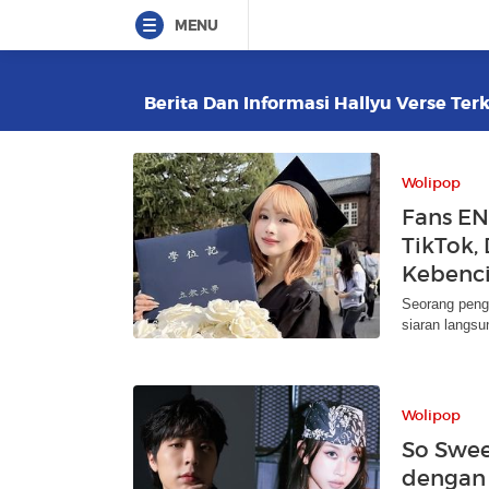
MENU
Berita Dan Informasi Hallyu Verse Terk
Wolipop
Fans EN
TikTok,
Kebenc
Seorang peng
siaran langsu
Wolipop
So Swee
dengan 