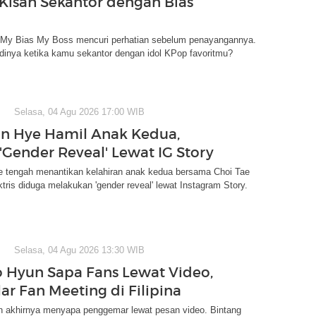
Kisah Sekantor dengan Bias
My Bias My Boss mencuri perhatian sebelum penayangannya.
dinya ketika kamu sekantor dengan idol KPop favoritmu?
Selasa, 04 Agu 2026 17:00 WIB
in Hye Hamil Anak Kedua,
'Gender Reveal' Lewat IG Story
e tengah menantikan kelahiran anak kedua bersama Choi Tae
tris diduga melakukan 'gender reveal' lewat Instagram Story.
Selasa, 04 Agu 2026 13:30 WIB
 Hyun Sapa Fans Lewat Video,
ar Fan Meeting di Filipina
 akhirnya menyapa penggemar lewat pesan video. Bintang