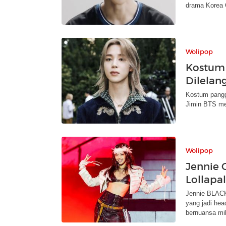
drama Korea Q
Wolipop
Kostum 
Dilelan
Kostum panggu
Jimin BTS men
Wolipop
Jennie 
Lollapal
Jennie BLACK
yang jadi hea
bernuansa mili