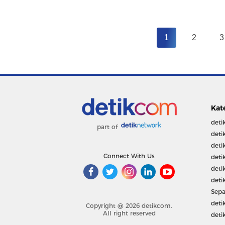
1
2
3
Kat
deti
part of
deti
deti
Connect With Us
deti
deti
deti
Sepa
deti
Copyright @ 2026 detikcom.
All right reserved
deti