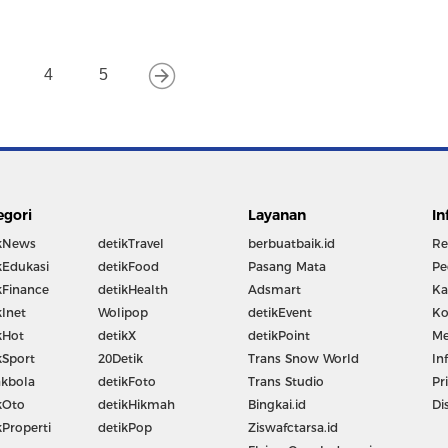
4
5
egori
Layanan
In
kNews
detikTravel
berbuatbaik.id
Re
kEdukasi
detikFood
Pasang Mata
Pe
kFinance
detikHealth
Adsmart
Ka
kInet
Wolipop
detikEvent
Ko
kHot
detikX
detikPoint
Me
kSport
20Detik
Trans Snow World
In
kbola
detikFoto
Trans Studio
Pr
kOto
detikHikmah
Bingkai.id
Di
kProperti
detikPop
Ziswafctarsa.id