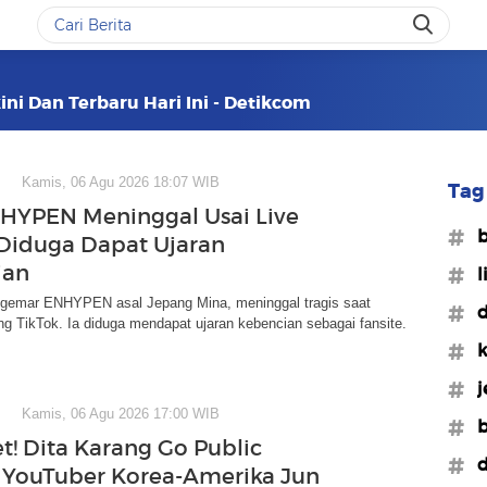
ini Dan Terbaru Hari Ini - Detikcom
Kamis, 06 Agu 2026 18:07 WIB
Tag 
HYPEN Meninggal Usai Live
#b
 Diduga Dapat Ujaran
ian
#l
gemar ENHYPEN asal Jepang Mina, meninggal tragis saat
#d
ng TikTok. Ia diduga mendapat ujaran kebencian sebagai fansite.
#k
#j
Kamis, 06 Agu 2026 17:00 WIB
#b
t! Dita Karang Go Public
#d
YouTuber Korea-Amerika Jun