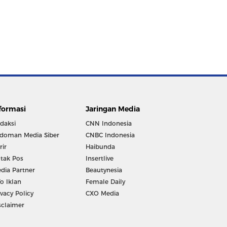
formasi
Jaringan Media
daksi
CNN Indonesia
doman Media Siber
CNBC Indonesia
rir
Haibunda
tak Pos
Insertlive
dia Partner
Beautynesia
fo Iklan
Female Daily
ivacy Policy
CXO Media
sclaimer