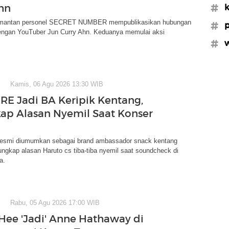
hn
#k
, mantan personel SECRET NUMBER mempublikasikan hubungan
#p
ngan YouTuber Jun Curry Ahn. Keduanya memulai aksi
#w
Kamis, 06 Agu 2026 13:30 WIB
E Jadi BA Keripik Kentang,
ap Alasan Nyemil Saat Konser
smi diumumkan sebagai brand ambassador snack kentang
erungkap alasan Haruto cs tiba-tiba nyemil saat soundcheck di
a.
Rabu, 05 Agu 2026 17:00 WIB
Hee 'Jadi' Anne Hathaway di