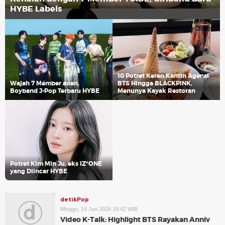
HYBE Labels
10 Potret Keren Kantin Agensi
Wajah 7 Member aoen,
BTS Hingga BLACKPINK,
Boyband J-Pop Terbaru HYBE
Menunya Kayak Restoran
Potret Kim Min Ju, eks IZ*ONE
yang Diincar HYBE
detikPop
Minggu, 14 Jun 2026 16:42 WIB
Video K-Talk: Highlight BTS Rayakan Anniv