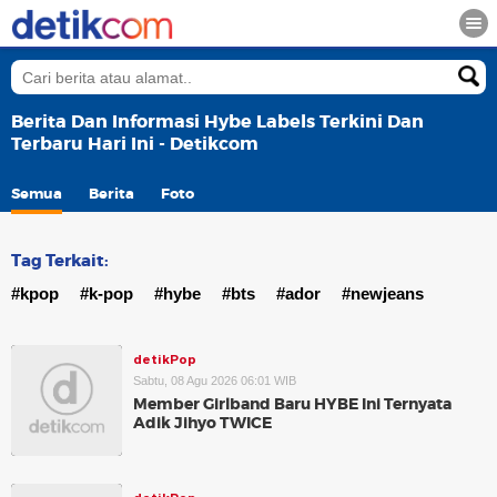
Berita Dan Informasi Hybe Labels Terkini Dan
Terbaru Hari Ini - Detikcom
Semua
Berita
Foto
Tag Terkait:
#kpop
#k-pop
#hybe
#bts
#ador
#newjeans
detikPop
Sabtu, 08 Agu 2026 06:01 WIB
Member Girlband Baru HYBE Ini Ternyata
Adik Jihyo TWICE