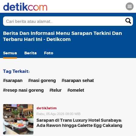
Berita Dan Informasi Menu Sarapan Terkini Dan
Terbaru Hari Ini - Detikcom
Semua
Berita
Foto
Tag Terkait:
#sarapan
#nasi goreng
#sarapan sehat
#resep nasi goreng
#telur
#omelet
detikJatim
Rabu, 05 Agu 2026 08:00 WIB
Sarapan di Trans Luxury Hotel Surabaya:
Ada Rawon hingga Galette Egg Cakalang