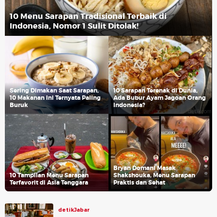
10 Menu Sarapan Tradisional Terbaik di
Indonesia, Nomor 1 Sulit Ditolak!
Sering Dimakan Saat Sarapan,
10 Sarapan Terenak di Dunia,
10 Makanan Ini Ternyata Paling
Ada Bubur Ayam Jagoan Orang
Buruk
Indonesia?
Bryan Domani Masak
10 Tampilan Menu Sarapan
Shakshouka, Menu Sarapan
Terfavorit di Asia Tenggara
Praktis dan Sehat
detikJabar