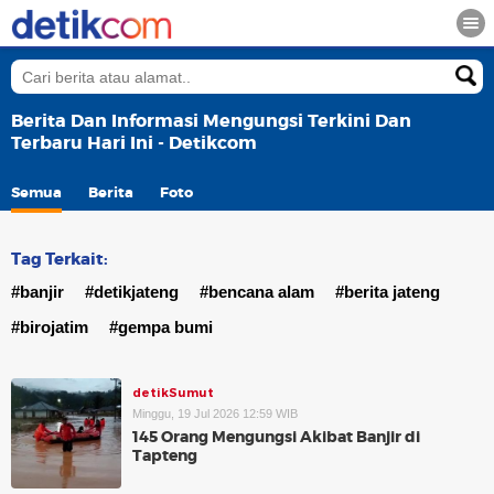
Berita Dan Informasi Mengungsi Terkini Dan
Terbaru Hari Ini - Detikcom
Semua
Berita
Foto
Tag Terkait:
#banjir
#detikjateng
#bencana alam
#berita jateng
#birojatim
#gempa bumi
detikSumut
Minggu, 19 Jul 2026 12:59 WIB
145 Orang Mengungsi Akibat Banjir di
Tapteng