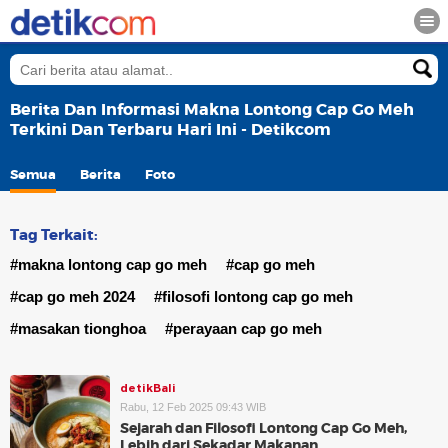
Berita Dan Informasi Makna Lontong Cap Go Meh
Terkini Dan Terbaru Hari Ini - Detikcom
Semua
Berita
Foto
Tag Terkait:
#makna lontong cap go meh
#cap go meh
#cap go meh 2024
#filosofi lontong cap go meh
#masakan tionghoa
#perayaan cap go meh
detikBali
Rabu, 12 Feb 2025 09:43 WIB
Sejarah dan Filosofi Lontong Cap Go Meh,
Lebih dari Sekadar Makanan