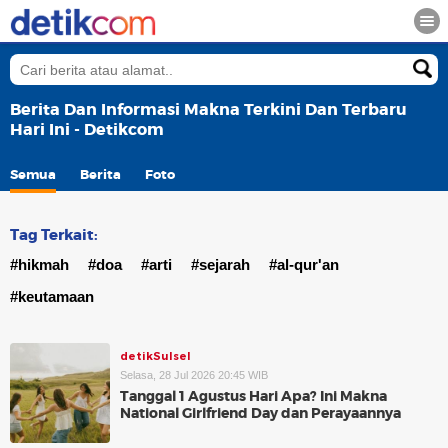
Berita Dan Informasi Makna Terkini Dan Terbaru
Hari Ini - Detikcom
Semua
Berita
Foto
Tag Terkait:
#hikmah
#doa
#arti
#sejarah
#al-qur'an
#keutamaan
detikSulsel
Selasa, 28 Jul 2026 20:45 WIB
Tanggal 1 Agustus Hari Apa? Ini Makna
National Girlfriend Day dan Perayaannya