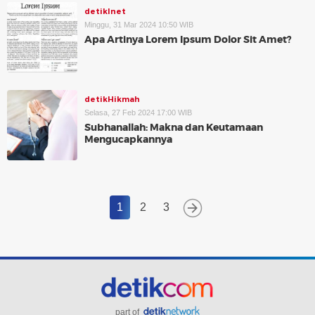
detikInet
Minggu, 31 Mar 2024 10:50 WIB
Apa Artinya Lorem Ipsum Dolor Sit Amet?
detikHikmah
Selasa, 27 Feb 2024 17:00 WIB
Subhanallah: Makna dan Keutamaan
Mengucapkannya
1
2
3
part of