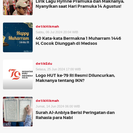
Lirik Lagu Hymne Pramuka dan Maknanya,
Nyanyikan saat Hari Pramuka 14 Agustus!
detikHikmah
Sabtu, 06 Jul 2024 20:04 WIB
40 Kata-kata Bermakna 1 Muharram 1446
H, Cocok Diunggah di Medsos
detikEdu
Selasa, 25 Jun 2024 17:00 WIB
Logo HUT ke-79 RI Resmi Diluncurkan,
Maknanya tentang IKN?
detikHikmah
Jumat, 14 Jun 2024 06:00 WIB
Surah Al-Anbiya Berisi Peringatan dan
Rahasia para Nabi