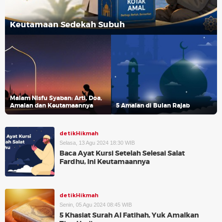
Keutamaan Sedekah Subuh
Malam Nisfu Syaban: Arti, Doa,
Amalan dan Keutamaannya
5 Amalan di Bulan Rajab
detikHikmah
Selasa, 13 Agu 2024 18:30 WIB
Baca Ayat Kursi Setelah Selesai Salat
Fardhu, Ini Keutamaannya
detikHikmah
Senin, 05 Agu 2024 08:45 WIB
5 Khasiat Surah Al Fatihah, Yuk Amalkan