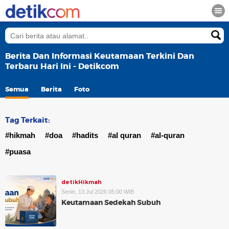
Berita Dan Informasi Keutamaan Terkini Dan
Terbaru Hari Ini - Detikcom
Semua
Berita
Foto
Tag Terkait:
#hikmah
#doa
#hadits
#al quran
#al-quran
#puasa
detikHikmah
Senin, 13 Jul 2026 05:00 WIB
Keutamaan Sedekah Subuh