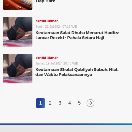
Tiap Hari!
detikHikmah
Senin, 22 Jul 2024 07:15 WIB
Keutamaan Salat Dhuha Menurut Hadits:
Lancar Rezeki - Pahala Setara Haji
detikHikmah
Jumat, 19 Jul 2024 20:45 WIB
Keutamaan Sholat Qobliyah Subuh, Niat,
dan Waktu Pelaksanaannya
1
2
3
4
5