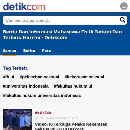
Berita Dan Informasi Mahasiswa Fh Ui Terkini Dan
Terbaru Hari Ini - Detikcom
Semua
Berita
Foto
Tag Terkait:
#fh ui
#pelecehan seksual
#kekerasan seksual
#universitas indonesia
#fakultas hukum ui
#fakultas hukum universitas indonesia
detikEdu
Kamis, 16 Apr 2026 07:37 WIB
Video: 16 Terduga Pelaku Kekerasan
Seksual di FH UI Diskors!