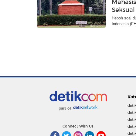
Mahasis
Seksual
Heboh soal d
Indonesia (FH
Kat
deti
part of
deti
deti
Connect With Us
deti
deti