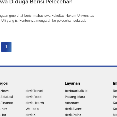
wa Diduga Berisi Pelecehan
ugaan grup chat berisi mahasiswa Fakultas Hukum Universitas
 UI) yang isi kontennya mengarah ke pelecehan seksual.
1
egori
Layanan
In
kNews
detikTravel
berbuatbaik.id
Re
kEdukasi
detikFood
Pasang Mata
Pe
kFinance
detikHealth
Adsmart
Ka
kInet
Wolipop
detikEvent
Ko
kHot
detikX
detikPoint
Me