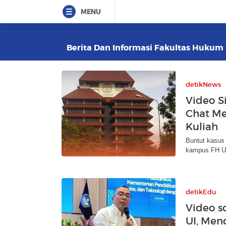
MENU
Berita Dan Informasi Fakultas Hukum U
detikNews
Video S
Chat Me
Kuliah
Buntut kasus 
kampus FH UI.
detikEdu
Video s
UI, Men