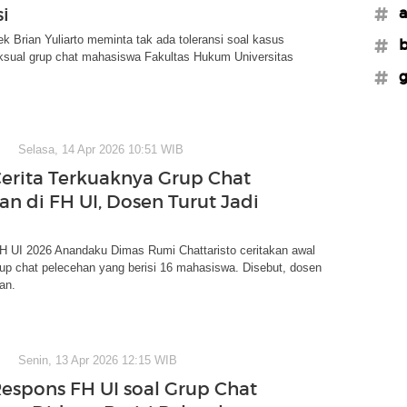
i
#a
ek Brian Yuliarto meminta tak ada toleransi soal kasus
#b
ksual grup chat mahasiswa Fakultas Hukum Universitas
#g
Selasa, 14 Apr 2026 10:51 WIB
Cerita Terkuaknya Grup Chat
an di FH UI, Dosen Turut Jadi
 UI 2026 Anandaku Dimas Rumi Chattaristo ceritakan awal
up chat pelecehan yang berisi 16 mahasiswa. Disebut, dosen
ban.
Senin, 13 Apr 2026 12:15 WIB
Respons FH UI soal Grup Chat