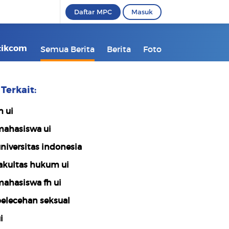
Daftar MPC
Masuk
etikcom
Semua Berita
Berita
Foto
Terkait:
h ui
ahasiswa ui
niversitas indonesia
akultas hukum ui
ahasiswa fh ui
elecehan seksual
i