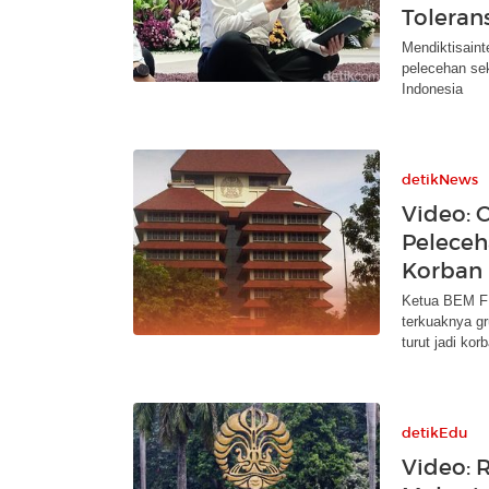
Tolerans
Mendiktisaint
pelecehan se
Indonesia
detikNews
Video: 
Peleceh
Korban
Ketua BEM FH
terkuaknya gr
turut jadi kor
detikEdu
Video: 