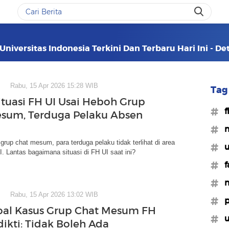
niversitas Indonesia Terkini Dan Terbaru Hari Ini - D
Rabu, 15 Apr 2026 15:28 WIB
Tag 
ituasi FH UI Usai Heboh Grup
#f
sum, Terduga Pelaku Absen
#m
grup chat mesum, para terduga pelaku tidak terlihat di area
#u
 Lantas bagaimana situasi di FH UI saat ini?
#f
#m
Rabu, 15 Apr 2026 13:02 WIB
#p
oal Kasus Grup Chat Mesum FH
#u
dikti: Tidak Boleh Ada