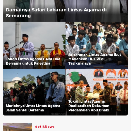
Damainya Safari Lebaran Lintas Agama di
Semarang
Anak-anak Lintas Agama Ikut
Tokoh Lintas Agama Gelar Doa
Meriahkan HUT RI di
Bersama untuk Palestina
Tasikmalaya
Tokoh Lintas Agama
Meriahnya Umat Lintas Agama
Realisasikan Dokumen
Jalan Santai Bersama
Perdamaian Abu Dhabi
detikNews