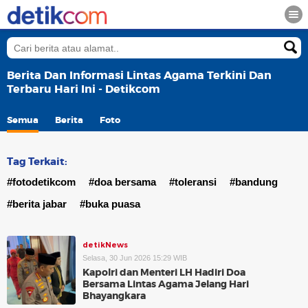
Berita Dan Informasi Lintas Agama Terkini Dan
Terbaru Hari Ini - Detikcom
Semua
Berita
Foto
Tag Terkait:
#fotodetikcom
#doa bersama
#toleransi
#bandung
#berita jabar
#buka puasa
detikNews
Selasa, 30 Jun 2026 15:29 WIB
Kapolri dan Menteri LH Hadiri Doa
Bersama Lintas Agama Jelang Hari
Bhayangkara