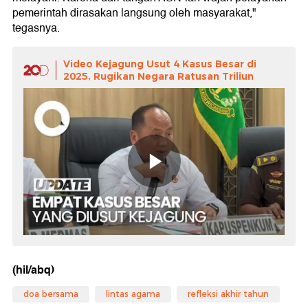
pemerintah dirasakan langsung oleh masyarakat,"
tegasnya.
Video Kejagung Usut 4 Kasus Besar di
2025, Rugikan Negara Ratusan Triliun
(hil/abq)
doa bersama
lintas agama
refleksi akhir tahun