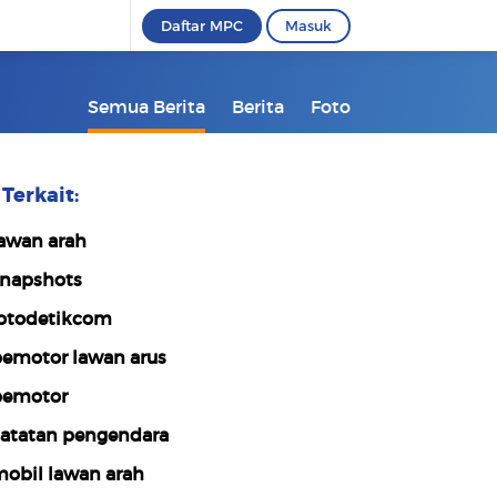
Daftar MPC
Masuk
Semua Berita
Berita
Foto
Terkait:
awan arah
napshots
otodetikcom
emotor lawan arus
emotor
atatan pengendara
obil lawan arah