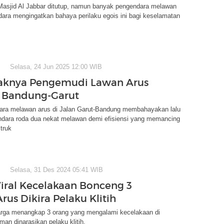
 Masjid Al Jabbar ditutup, namun banyak pengendara melawan
ara mengingatkan bahaya perilaku egois ini bagi keselamatan
Selasa, 24 Jun 2025 12:00 WIB
alaknya Pengemudi Lawan Arus
n Bandung-Garut
ara melawan arus di Jalan Garut-Bandung membahayakan lalu
endara roda dua nekat melawan demi efisiensi yang memancing
 truk
Selasa, 31 Des 2024 05:41 WIB
Viral Kecelakaan Bonceng 3
rus Dikira Pelaku Klitih
warga menangkap 3 orang yang mengalami kecelakaan di
an dinarasikan pelaku klitih.