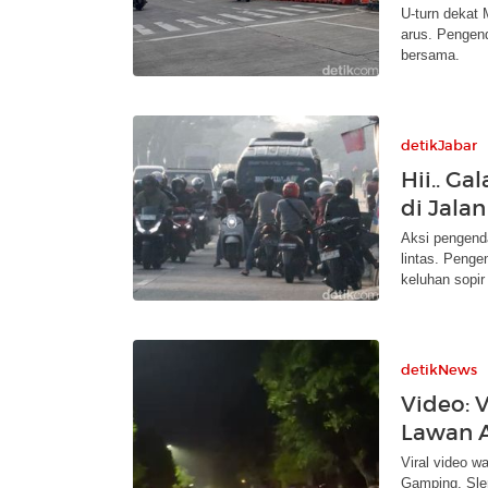
U-turn dekat
arus. Pengend
bersama.
detikJabar
Hii.. G
di Jala
Aksi pengend
lintas. Peng
keluhan sopir
detikNews
Video: 
Lawan A
Viral video 
Gamping, Slem