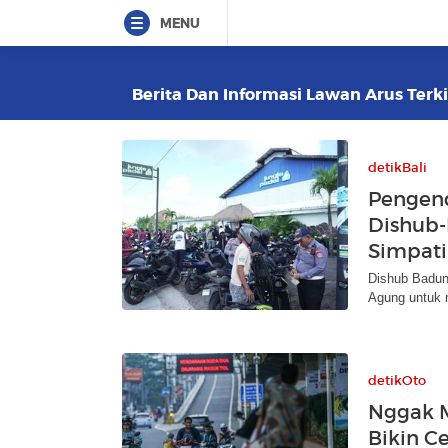
MENU
Berita Dan Informasi Lawan Arus Terki
detikBali
Pengend
Dishub-
Simpati
Dishub Badung
Agung untuk 
detikOto
Nggak M
Bikin C