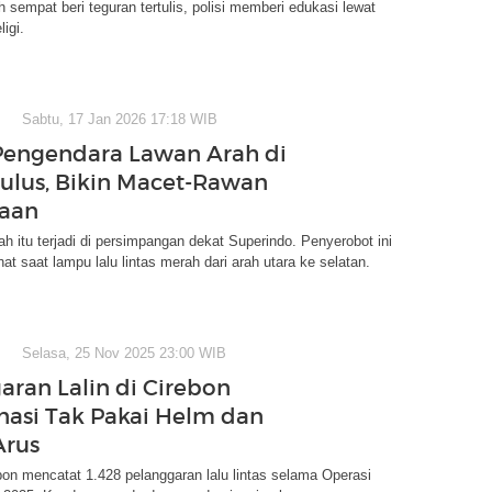
h sempat beri teguran tertulis, polisi memberi edukasi lewat
igi.
Sabtu, 17 Jan 2026 17:18 WIB
engendara Lawan Arah di
ulus, Bikin Macet-Rawan
kaan
ah itu terjadi di persimpangan dekat Superindo. Penyerobot ini
hat saat lampu lalu lintas merah dari arah utara ke selatan.
Selasa, 25 Nov 2025 23:00 WIB
aran Lalin di Cirebon
asi Tak Pakai Helm dan
Arus
bon mencatat 1.428 pelanggaran lalu lintas selama Operasi