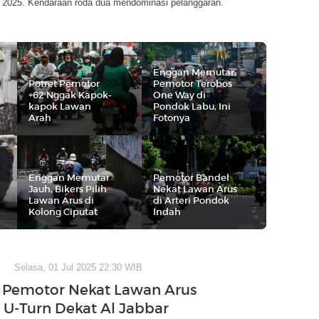
 2025. Kendaraan roda dua mendominasi pelanggaran.
Enggan Memutar,
Potret Pemotor
Pemotor Terobos
+62 Nggak Kapok-
One Way di
kapok Lawan
Pondok Labu, Ini
Arah
Fotonya
Enggan Memutar
Pemotor Bandel
Jauh, Bikers Pilih
Nekat Lawan Arus
Lawan Arus di
di Arteri Pondok
Kolong Ciputat
Indah
Selasa, 01 Jul 2025 22:30 WIB
 Pemotor Nekat Lawan Arus
 U-Turn Dekat Al Jabbar