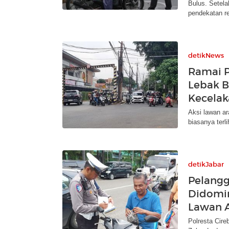
Bulus. Setela
pendekatan rel
detikNews
Ramai P
Lebak B
Kecela
Aksi lawan ar
biasanya terli
detikJabar
Pelangg
Didomin
Lawan 
Polresta Cire