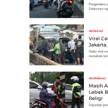
Pengendara y
Sanksinya ngg
detikInet
Viral Ca
Jakarta
Video viral m
menabrak ken
detikNews
Masih A
Lebak Bu
Religi
Sejumlah pem