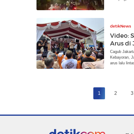
detikNews
Video: 
Arus di
Cagub Jakart
Kebayoran, J
arus lalu linta
1
2
3