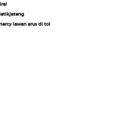
iral
etikjateng
ercy lawan arus di tol