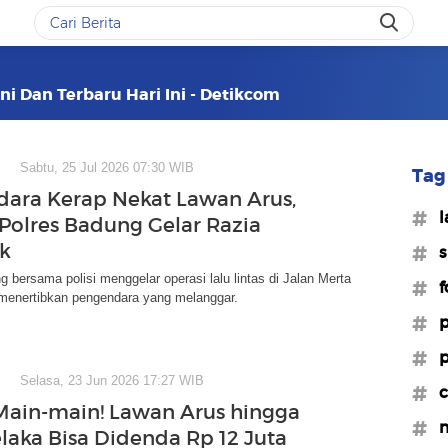
ni Dan Terbaru Hari Ini - Detikcom
Sabtu, 25 Jul 2026 07:30 WIB
Tag 
ara Kerap Nekat Lawan Arus,
#l
Polres Badung Gelar Razia
k
#s
 bersama polisi menggelar operasi lalu lintas di Jalan Merta
#f
menertibkan pengendara yang melanggar.
#p
#p
Selasa, 23 Jun 2026 17:27 WIB
#c
ain-main! Lawan Arus hingga
#m
elaka Bisa Didenda Rp 12 Juta