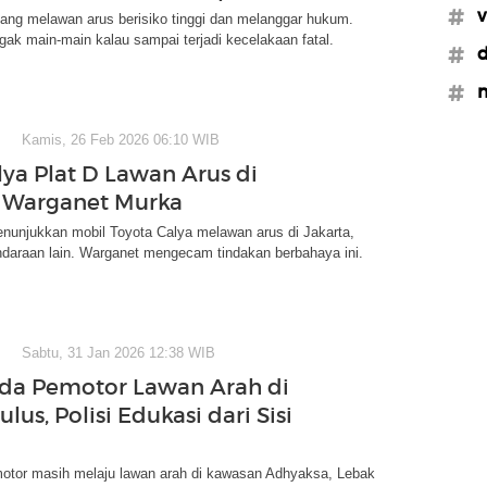
#v
ang melawan arus berisiko tinggi dan melanggar hukum.
ak main-main kalau sampai terjadi kecelakaan fatal.
#d
#m
Kamis, 26 Feb 2026 06:10 WIB
lya Plat D Lawan Arus di
, Warganet Murka
enunjukkan mobil Toyota Calya melawan arus di Jakarta,
daraan lain. Warganet mengecam tindakan berbahaya ini.
Sabtu, 31 Jan 2026 12:38 WIB
da Pemotor Lawan Arah di
lus, Polisi Edukasi dari Sisi
otor masih melaju lawan arah di kawasan Adhyaksa, Lebak