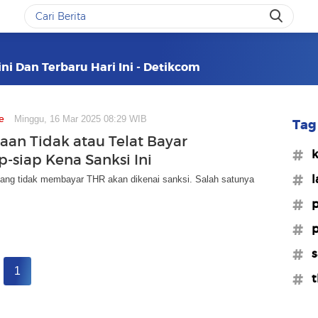
ni Dan Terbaru Hari Ini - Detikcom
e
Minggu, 16 Mar 2025 08:29 WIB
Tag 
aan Tidak atau Telat Bayar
#k
p-siap Kena Sanksi Ini
#l
ang tidak membayar THR akan dikenai sanksi. Salah satunya
#p
#p
#s
1
#t