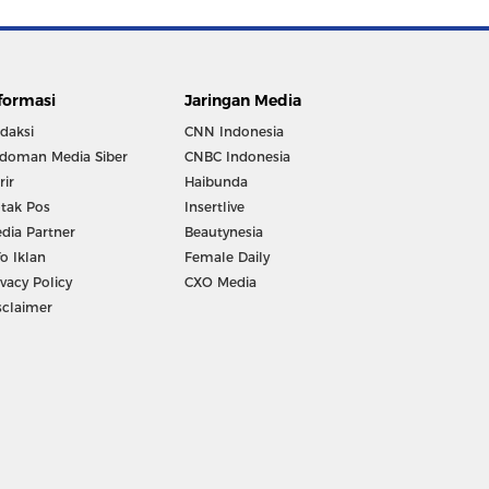
formasi
Jaringan Media
daksi
CNN Indonesia
doman Media Siber
CNBC Indonesia
rir
Haibunda
tak Pos
Insertlive
dia Partner
Beautynesia
fo Iklan
Female Daily
ivacy Policy
CXO Media
sclaimer