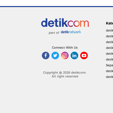
Kat
deti
part of
deti
deti
Connect With Us
deti
deti
deti
Sepa
deti
Copyright @ 2026 detikcom.
All right reserved
deti