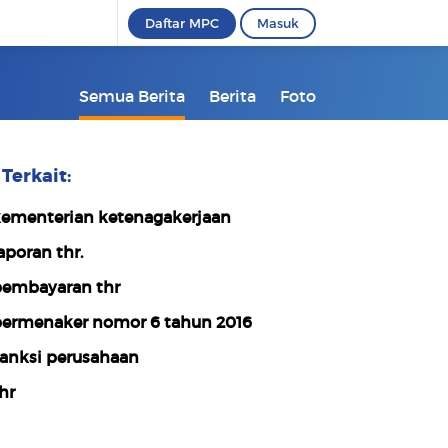
Daftar MPC
Masuk
Semua Berita
Berita
Foto
Terkait:
ementerian ketenagakerjaan
aporan thr.
embayaran thr
ermenaker nomor 6 tahun 2016
anksi perusahaan
hr