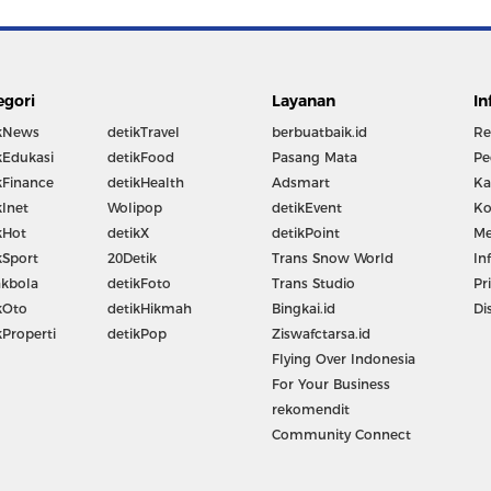
egori
Layanan
In
kNews
detikTravel
berbuatbaik.id
Re
kEdukasi
detikFood
Pasang Mata
Pe
kFinance
detikHealth
Adsmart
Ka
kInet
Wolipop
detikEvent
Ko
kHot
detikX
detikPoint
Me
kSport
20Detik
Trans Snow World
In
kbola
detikFoto
Trans Studio
Pr
kOto
detikHikmah
Bingkai.id
Di
kProperti
detikPop
Ziswafctarsa.id
Flying Over Indonesia
For Your Business
rekomendit
Community Connect