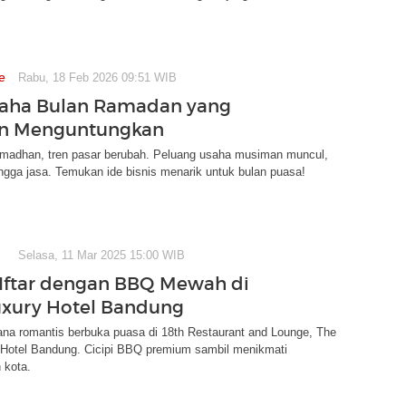
e
Rabu, 18 Feb 2026 09:51 WIB
saha Bulan Ramadan yang
an Menguntungkan
madhan, tren pasar berubah. Peluang usaha musiman muncul,
hingga jasa. Temukan ide bisnis menarik untuk bulan puasa!
Selasa, 11 Mar 2025 15:00 WIB
 Iftar dengan BBQ Mewah di
uxury Hotel Bandung
ana romantis berbuka puasa di 18th Restaurant and Lounge, The
 Hotel Bandung. Cicipi BBQ premium sambil menikmati
 kota.