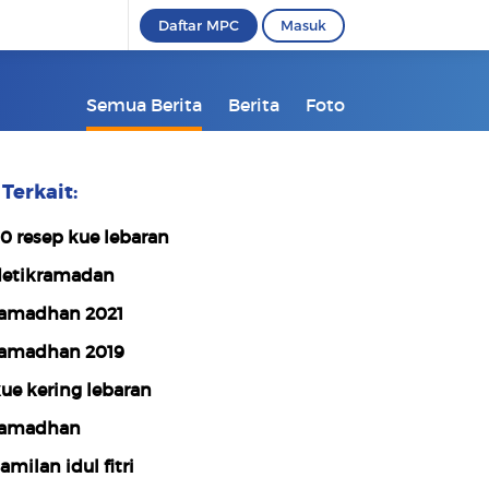
Daftar MPC
Masuk
Semua Berita
Berita
Foto
Terkait:
0 resep kue lebaran
etikramadan
amadhan 2021
amadhan 2019
ue kering lebaran
ramadhan
amilan idul fitri