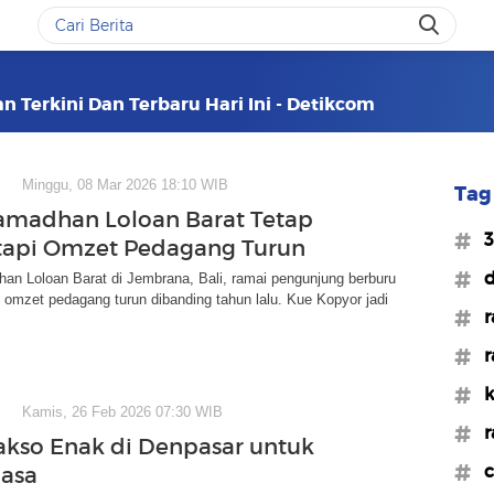
 Terkini Dan Terbaru Hari Ini - Detikcom
Minggu, 08 Mar 2026 18:10 WIB
Tag 
amadhan Loloan Barat Tetap
#3
tapi Omzet Pedagang Turun
#d
an Loloan Barat di Jembrana, Bali, ramai pengunjung berburu
, omzet pedagang turun dibanding tahun lalu. Kue Kopyor jadi
#r
#r
#k
Kamis, 26 Feb 2026 07:30 WIB
#
akso Enak di Denpasar untuk
#c
asa