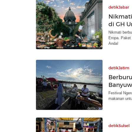
detikJabar
Nikmati
di GH U
Nikmati berb
Eropa. Paket 
Anda!
detikJatim
Berburu
Banyuw
Festival Nge
makanan untuk
detikSulsel