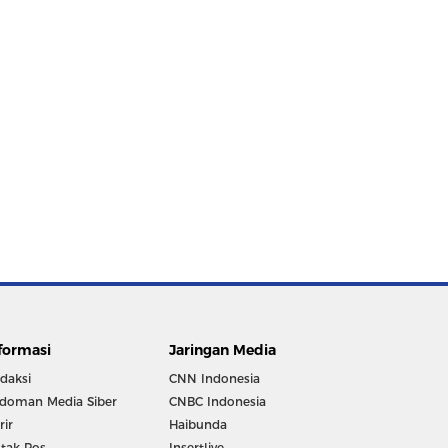
formasi
Jaringan Media
daksi
CNN Indonesia
doman Media Siber
CNBC Indonesia
rir
Haibunda
tak Pos
Insertlive