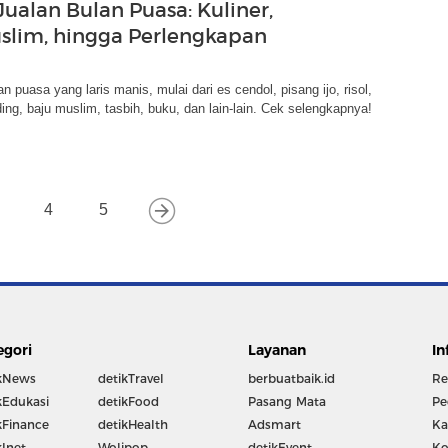
Jualan Bulan Puasa: Kuliner,
slim, hingga Perlengkapan
an puasa yang laris manis, mulai dari es cendol, pisang ijo, risol,
ing, baju muslim, tasbih, buku, dan lain-lain. Cek selengkapnya!
4
5
egori
Layanan
In
kNews
detikTravel
berbuatbaik.id
Re
kEdukasi
detikFood
Pasang Mata
Pe
kFinance
detikHealth
Adsmart
Ka
kInet
Wolipop
detikEvent
Ko