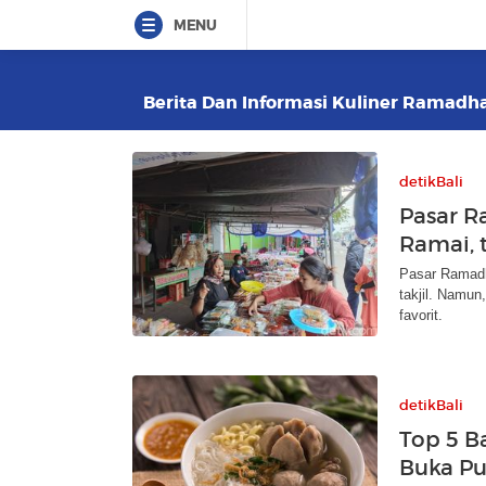
MENU
Berita Dan Informasi Kuliner Ramadhan
detikBali
Pasar R
Ramai, 
Pasar Ramadh
takjil. Namun
favorit.
detikBali
Top 5 B
Buka Pu