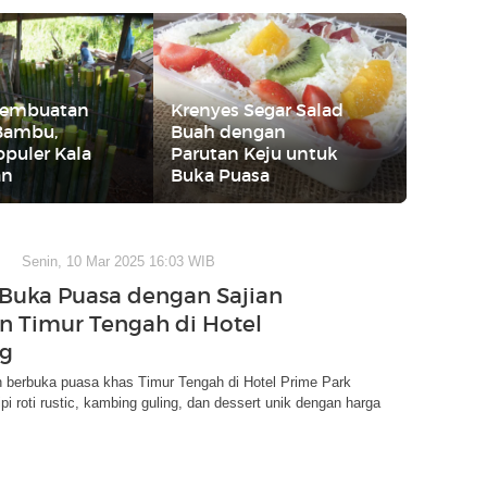
Pembuatan
Krenyes Segar Salad
Bambu,
Buah dengan
opuler Kala
Parutan Keju untuk
an
Buka Puasa
Senin, 10 Mar 2025 16:03 WIB
 Buka Puasa dengan Sajian
 Timur Tengah di Hotel
g
n berbuka puasa khas Timur Tengah di Hotel Prime Park
pi roti rustic, kambing guling, dan dessert unik dengan harga