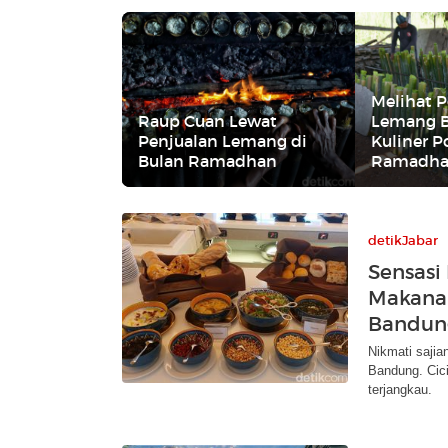
Melihat 
Raup Cuan Lewat
Lemang 
Penjualan Lemang di
Kuliner P
Bulan Ramadhan
Ramadh
detikJabar
Sensasi
Makanan
Bandun
Nikmati sajia
Bandung. Cici
terjangkau.