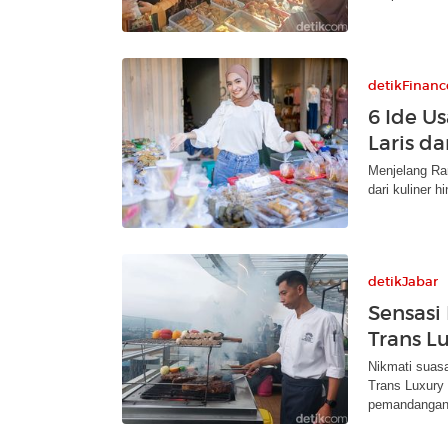
detikFinanc
6 Ide U
Laris d
Menjelang Ra
dari kuliner 
detikJabar
Sensasi
Trans L
Nikmati suas
Trans Luxury
pemandangan