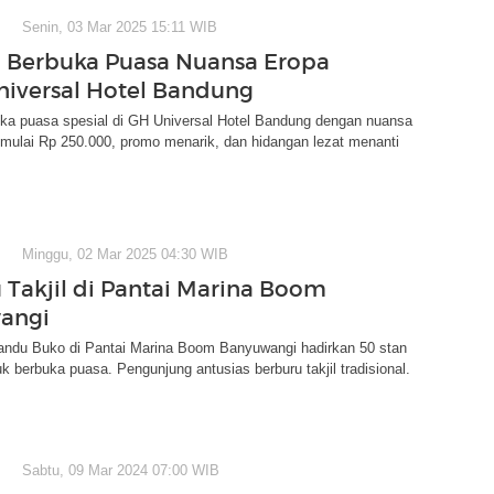
Senin, 03 Mar 2025 15:11 WIB
 Berbuka Puasa Nuansa Eropa
niversal Hotel Bandung
uka puasa spesial di GH Universal Hotel Bandung dengan nuansa
mulai Rp 250.000, promo menarik, dan hidangan lezat menanti
Minggu, 02 Mar 2025 04:30 WIB
 Takjil di Pantai Marina Boom
angi
randu Buko di Pantai Marina Boom Banyuwangi hadirkan 50 stan
 berbuka puasa. Pengunjung antusias berburu takjil tradisional.
Sabtu, 09 Mar 2024 07:00 WIB