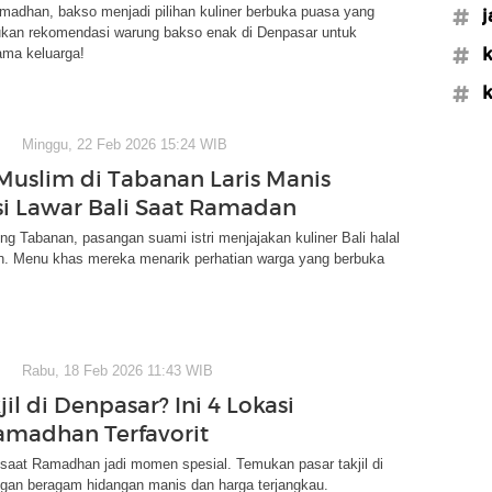
madhan, bakso menjadi pilihan kuliner berbuka puasa yang
#j
ukan rekomendasi warung bakso enak di Denpasar untuk
#k
ama keluarga!
#k
Minggu, 22 Feb 2026 15:24 WIB
 Muslim di Tabanan Laris Manis
si Lawar Bali Saat Ramadan
ng Tabanan, pasangan suami istri menjajakan kuliner Bali halal
. Menu khas mereka menarik perhatian warga yang berbuka
Rabu, 18 Feb 2026 11:43 WIB
il di Denpasar? Ini 4 Lokasi
amadhan Terfavorit
l saat Ramadhan jadi momen spesial. Temukan pasar takjil di
gan beragam hidangan manis dan harga terjangkau.