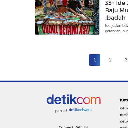
35+ Ide 
Baju Mu
Ibadah
Ide jualan bul
gorengan, pud
1
2
3
Kat
deti
part of
deti
deti
Connect With Us
deti