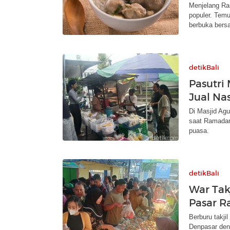
Menjelang Ra
populer. Tem
berbuka bers
detikBali
Pasutri
Jual Na
Di Masjid Agu
saat Ramadan
puasa.
detikBali
War Takj
Pasar R
Berburu takji
Denpasar den