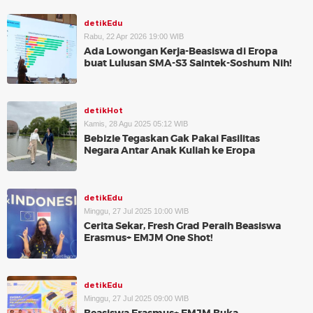
detikEdu
Rabu, 22 Apr 2026 19:00 WIB
Ada Lowongan Kerja-Beasiswa di Eropa
buat Lulusan SMA-S3 Saintek-Soshum Nih!
detikHot
Kamis, 28 Agu 2025 05:12 WIB
Bebizie Tegaskan Gak Pakai Fasilitas
Negara Antar Anak Kuliah ke Eropa
detikEdu
Minggu, 27 Jul 2025 10:00 WIB
Cerita Sekar, Fresh Grad Peraih Beasiswa
Erasmus+ EMJM One Shot!
detikEdu
Minggu, 27 Jul 2025 09:00 WIB