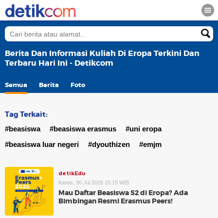
Berita Dan Informasi Kuliah Di Eropa Terkini Dan
Terbaru Hari Ini - Detikcom
Semua
Berita
Foto
Tag Terkait:
#beasiswa
#beasiswa erasmus
#uni eropa
#beasiswa luar negeri
#dyouthizen
#emjm
detikEdu
Kamis, 30 Jul 2026 15:15 WIB
Mau Daftar Beasiswa S2 di Eropa? Ada
Bimbingan Resmi Erasmus Peers!