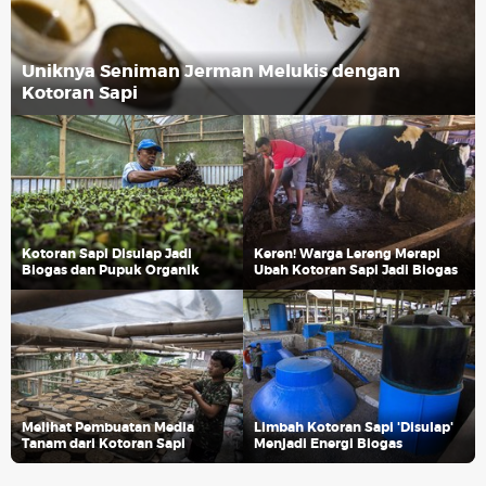
Uniknya Seniman Jerman Melukis dengan
Kotoran Sapi
Kotoran Sapi Disulap Jadi
Keren! Warga Lereng Merapi
Biogas dan Pupuk Organik
Ubah Kotoran Sapi Jadi Biogas
Melihat Pembuatan Media
Limbah Kotoran Sapi 'Disulap'
Tanam dari Kotoran Sapi
Menjadi Energi Biogas