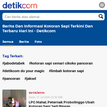
Berita Dan Informasi Kotoran Sapi Terkini Dan
Terbaru Hari Ini - Detikcom
Semua
Berita
Foto
Tag Terkait:
#jabodetabek
#kotoran sapi cemari cikoko pancoran
#detikcom do your magic
#limbah kotoran sapi
#pancoran
#jaksel
detikJatim
Senin, 27 Jul 2026 23:30 WIB
LPG Mahal, Peternak Probolinggo Ubah
Kotoran Sapi Jadi Biogas