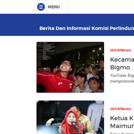
MENU
Berita Dan Informasi Komisi Perlindun
detikNews
Kecaman
Bigmo
YouTuber Big
mempromosika
detikNews
Ketua K
Maimun