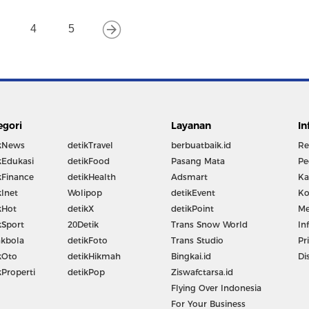
4
5
egori
Layanan
In
kNews
detikTravel
berbuatbaik.id
Re
kEdukasi
detikFood
Pasang Mata
Pe
kFinance
detikHealth
Adsmart
Ka
kInet
Wolipop
detikEvent
Ko
kHot
detikX
detikPoint
Me
kSport
20Detik
Trans Snow World
In
kbola
detikFoto
Trans Studio
Pr
kOto
detikHikmah
Bingkai.id
Di
kProperti
detikPop
Ziswafctarsa.id
Flying Over Indonesia
For Your Business