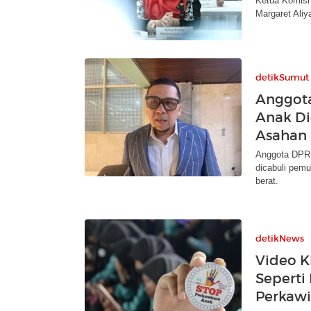
Ketua Komisi
Margaret Aliy
detikSumut
Anggota
Anak Di
Asahan
Anggota DPR A
dicabuli pemu
berat.
detikNews
Video KP
Seperti
Perkaw