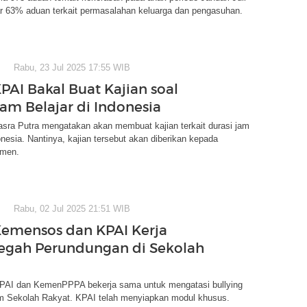
r 63% aduan terkait permasalahan keluarga dan pengasuhan.
Rabu, 23 Jul 2025 17:55 WIB
PAI Bakal Buat Kajian soal
Jam Belajar di Indonesia
asra Putra mengatakan akan membuat kajian terkait durasi jam
donesia. Nantinya, kajian tersebut akan diberikan kepada
men.
Rabu, 02 Jul 2025 21:51 WIB
Kemensos dan KPAI Kerja
egah Perundungan di Sekolah
AI dan KemenPPPA bekerja sama untuk mengatasi bullying
m Sekolah Rakyat. KPAI telah menyiapkan modul khusus.