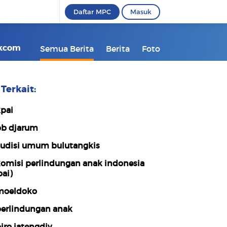
Daftar MPC
Masuk
ikcom
Semua Berita
Berita
Foto
Terkait:
pai
b djarum
udisi umum bulutangkis
omisi perlindungan anak indonesia
pai)
oeldoko
erlindungan anak
iro jatengdiy