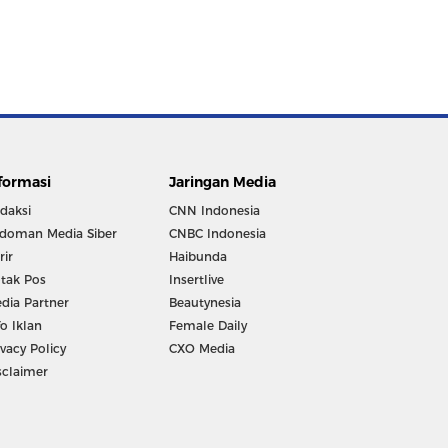
formasi
Jaringan Media
daksi
CNN Indonesia
doman Media Siber
CNBC Indonesia
rir
Haibunda
tak Pos
Insertlive
dia Partner
Beautynesia
fo Iklan
Female Daily
ivacy Policy
CXO Media
sclaimer