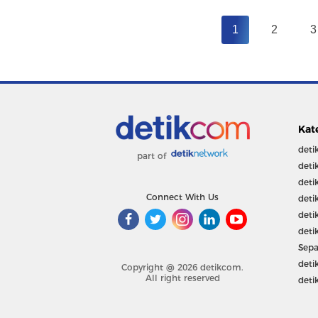
1
2
3
Kat
deti
part of
deti
deti
Connect With Us
deti
deti
deti
Sepa
deti
Copyright @ 2026 detikcom.
All right reserved
deti