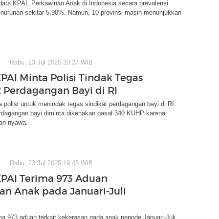
ata KPAI, Perkawinan Anak di Indonesia secara prevalensi
nurunan sekitar 5,90%. Namun, 10 provinsi masih menunjukkan
Rabu, 23 Jul 2025 20:27 WIB
KPAI Minta Polisi Tindak Tegas
t Perdagangan Bayi di RI
polisi untuk menindak tegas sindikat perdagangan bayi di RI.
rdagangan bayi diminta dikenakan pasal 340 KUHP karena
n nyawa.
Rabu, 23 Jul 2025 19:45 WIB
KPAI Terima 973 Aduan
an Anak pada Januari-Juli
 973 aduan terkait kekerasan pada anak periode Januari-Juli