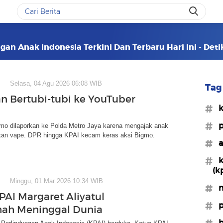
gan Anak Indonesia Terkini Dan Terbaru Hari Ini - Det
Selasa, 04 Agu 2026 06:08 WIB
Tag 
 Bertubi-tubi ke YouTuber
#k
#p
mo dilaporkan ke Polda Metro Jaya karena mengajak anak
n vape. DPR hingga KPAI kecam keras aksi Bigmo.
#a
#k
(k
Minggu, 01 Mar 2026 10:34 WIB
#m
PAI Margaret Aliyatul
#p
ah Meninggal Dunia
#b