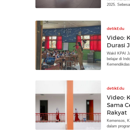
2025. Sebesa
detikEdu
Video: K
Durasi 
Wakil KPAI J
belajar di In
Kemendikdas
detikEdu
Video: 
Sama C
Rakyat
Kemensos, KP
dalam progra