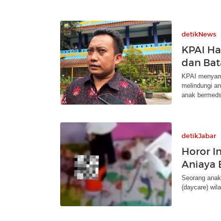
detikNews
KPAI Ha
dan Bat
KPAI menyamb
melindungi an
anak bermeds
detikJabar
Horor I
Aniaya 
Seorang anak 
(daycare) wil