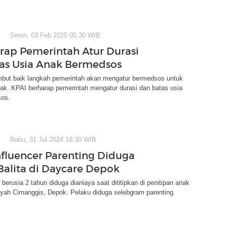
Senin, 03 Feb 2025 05:30 WIB
rap Pemerintah Atur Durasi
as Usia Anak Bermedsos
ut baik langkah pemerintah akan mengatur bermedsos untuk
ak. KPAI berharap pemerintah mengatur durasi dan batas usia
os.
Rabu, 31 Jul 2024 18:30 WIB
nfluencer Parenting Diduga
Balita di Daycare Depok
berusia 2 tahun diduga dianiaya saat dititipkan di penitipan anak
ayah Cimanggis, Depok. Pelaku diduga selebgram parenting.