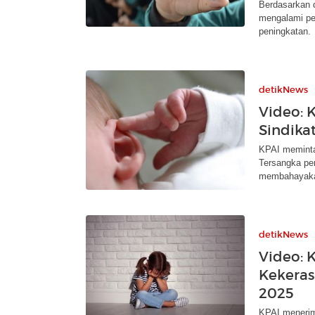
Berdasarkan d
mengalami pe
peningkatan.
detikNews
Video: 
Sindika
KPAI meminta 
Tersangka pe
membahayaka
detikNews
Video: 
Kekeras
2025
KPAI menerima