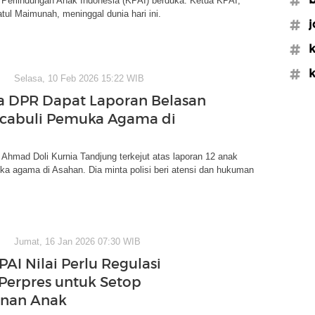
 Perlindungan Anak Indonesia (KPAI) berduka. Ketua KPAI,
atul Maimunah, meninggal dunia hari ini.
#j
#k
#k
Selasa, 10 Feb 2026 15:22 WIB
 DPR Dapat Laporan Belasan
cabuli Pemuka Agama di
hmad Doli Kurnia Tandjung terkejut atas laporan 12 anak
ka agama di Asahan. Dia minta polisi beri atensi dan hukuman
Jumat, 16 Jan 2026 07:30 WIB
AI Nilai Perlu Regulasi
 Perpres untuk Setop
inan Anak