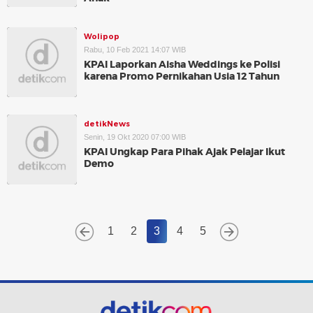
Wolipop
Rabu, 10 Feb 2021 14:07 WIB
KPAI Laporkan Aisha Weddings ke Polisi
karena Promo Pernikahan Usia 12 Tahun
detikNews
Senin, 19 Okt 2020 07:00 WIB
KPAI Ungkap Para Pihak Ajak Pelajar Ikut
Demo
1
2
3
4
5