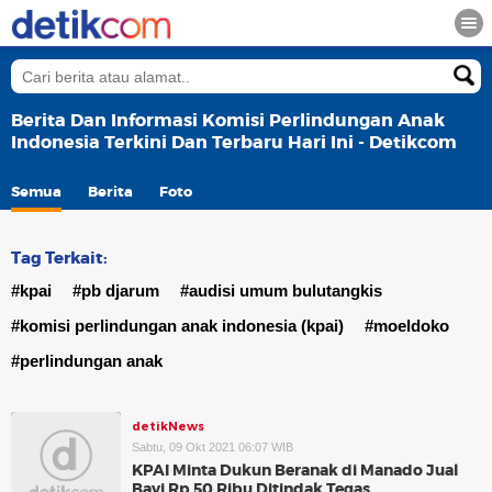
Berita Dan Informasi Komisi Perlindungan Anak
Indonesia Terkini Dan Terbaru Hari Ini - Detikcom
Semua
Berita
Foto
Tag Terkait:
#kpai
#pb djarum
#audisi umum bulutangkis
#komisi perlindungan anak indonesia (kpai)
#moeldoko
#perlindungan anak
detikNews
Sabtu, 09 Okt 2021 06:07 WIB
KPAI Minta Dukun Beranak di Manado Jual
Bayi Rp 50 Ribu Ditindak Tegas