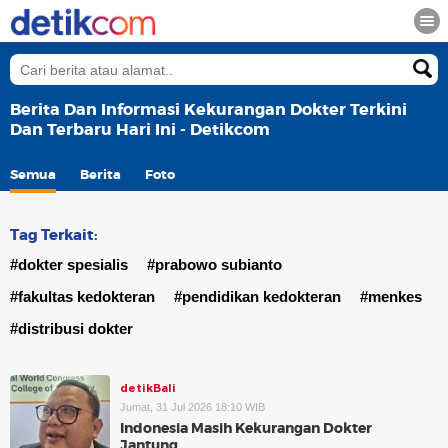
Berita Dan Informasi Kekurangan Dokter Terkini
Dan Terbaru Hari Ini - Detikcom
Semua
Berita
Foto
Tag Terkait:
#dokter spesialis
#prabowo subianto
#fakultas kedokteran
#pendidikan kedokteran
#menkes
#distribusi dokter
detikBali
Jumat, 31 Jul 2026 18:10 WIB
Indonesia Masih Kekurangan Dokter
Jantung