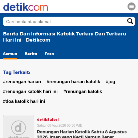
Berita Dan Informasi Katolik Terkini Dan Terbaru
Hari Ini - Detikcom
Semua
Berita
Foto
Tag Terkait:
#renungan harian
#renungan harian katolik
#jog
#renungan katolik hari ini
#renungan katolik
#doa katolik hari ini
detikSulsel
Sabtu, 08 Agu 2026 06:30 WIB
Renungan Harian Katolik Sabtu 8 Agustus
2026: Iman yang Kecil Namun Benar