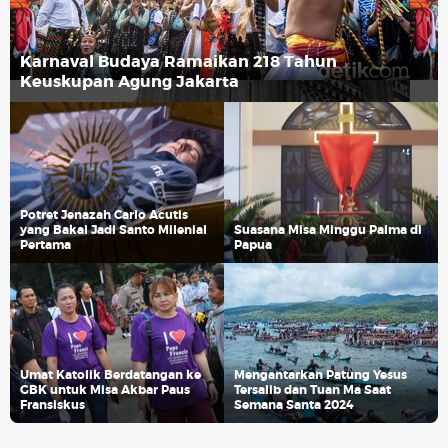
Karnaval Budaya Ramaikan 218 Tahun
Keuskupan Agung Jakarta
Potret Jenazah Carlo Acutis
yang Bakal Jadi Santo Milenial
Suasana Misa Minggu Palma di
Pertama
Papua
Umat Katolik Berdatangan ke
Mengantarkan Patung Yesus
GBK untuk Misa Akbar Paus
Tersalib dan Tuan Ma Saat
Fransiskus
Semana Santa 2024