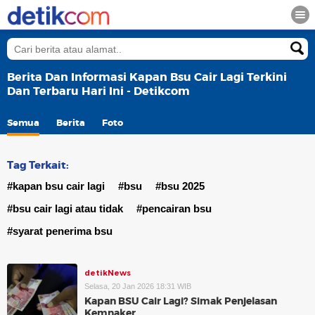
Berita Dan Informasi Kapan Bsu Cair Lagi Terkini
Dan Terbaru Hari Ini - Detikcom
Semua
Berita
Foto
Tag Terkait:
#kapan bsu cair lagi
#bsu
#bsu 2025
#bsu cair lagi atau tidak
#pencairan bsu
#syarat penerima bsu
detikNews
Selasa, 20 Jan 2026 18:31 WIB
Kapan BSU Cair Lagi? Simak Penjelasan
Kemnaker